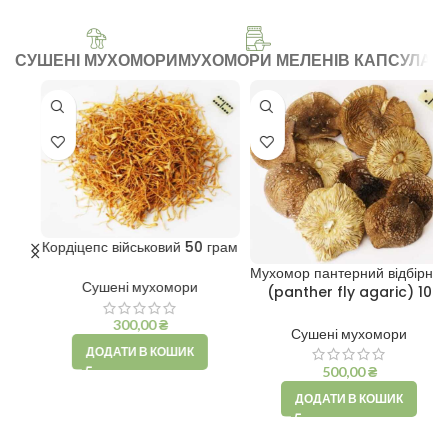
СУШЕНІ МУХОМОРИ
МУХОМОРИ МЕЛЕНІ
В КАПСУЛАХ
Кордіцепс військовий 50 грам
Мухомор пантерний відбірний
Сушені мухомори
(panther fly agaric) 10
грам
300,00
₴
Сушені мухомори
ДОДАТИ В КОШИК
500,00
₴
ДОДАТИ В КОШИК