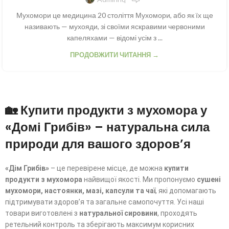
Мухомори це медицина 20 століття Мухомори, або як їх ще
називають — мухояди, зі своїми яскравими червоними
капеляхами — відомі усім з ...
ПРОДОВЖИТИ ЧИТАННЯ →
🏡 Купити продукти з мухомора у
«Домі Грибів» – натуральна сила
природи для вашого здоров’я
«Дім Грибів»
– це перевірене місце, де можна
купити
продукти з мухомора
найвищої якості. Ми пропонуємо
сушені
мухомори, настоянки, мазі, капсули та чаї
, які допомагають
підтримувати здоров’я та загальне самопочуття. Усі наші
товари виготовлені з
натуральної сировини
, проходять
ретельний контроль та зберігають максимум корисних