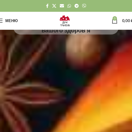
0
Продукти з мухомора для
МЕНЮ
0,00
вашого здоров’я