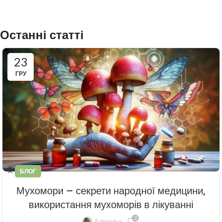
Останні статті
23
ГРУ
БЛОГ
Мухомори – секрети народної медицини,
використання мухоморів в лікуванні
2
Adminhq