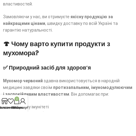
властивостей.
Замовляючи у нас, ви отримуєте
якісну продукцію за
найкращими цінами
, швидку доставку по всій Україні та
гарантію натуральності.
🍄 Чому варто купити продукти з
мухомора?
✅ Природний засіб для здоров’я
Мухомор червоний
здавна використовується в народній
медицині завдяки своїм
протизапальним, імуномодулюючим
і заспокійливим властивостям
. Він допомагає при:
0
Ослабленому імунітеті
агазин
писок бажань
кошик
Мій рахунок
Проблемах із суглобами
Стресах і перевтомі
Порушеннях сну
✅ Натуральна якість та безпечне виробництво