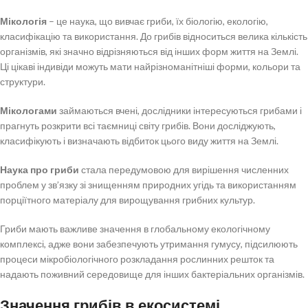
Мікологія
– це наука, що вивчає гриби, їх біологію, екологію,
класифікацію та використання. До грибів відноситься велика кількість
організмів, які значно відрізняються від інших форм життя на Землі.
Ці цікаві індивіди можуть мати найрізноманітніші форми, кольори та
структури.
Мікологами
займаються вчені, дослідники інтересуються грибами і
прагнуть розкрити всі таємниці світу грибів. Вони досліджують,
класифікують і визначають відбиток цього виду життя на Землі.
Наука про гриби
стала передумовою для вирішення численних
проблем у зв’язку зі знищенням природних угідь та використанням
порціїтного матеріалу для вирощування грибних культур.
Гриби мають важливе значення в глобальному екологічному
комплексі, адже вони забезпечують утримання гумусу, підсилюють
процеси мікробіологічного розкладання рослинних решток та
надають поживний середовище для інших бактеріальних організмів.
Значення грибів в екосистемі