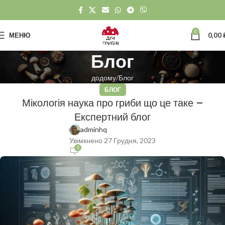
0
МЕНЮ
0,00
Блог
додому
Блог
БЛОГ
Мікологія наука про гриби що це таке –
Експертний блог
adminhq
Увімкнено 27 Грудня, 2023
0