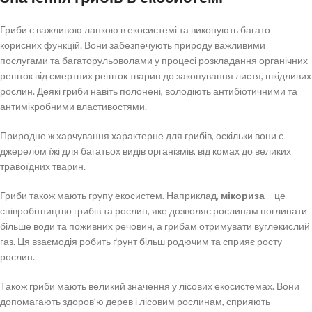
Гриби є важливою ланкою в екосистемі та виконують багато
корисних функцій. Вони забезпечують природу важливими
послугами та багаторульоволами у процесі розкладання органічних
решток від смертних решток тварин до закопування листя, шкідливих
рослин. Деякі гриби навіть полонені, володіють антибіотичними та
антимікробними властивостями.
Природне ж харчування характерне для грибів, оскільки вони є
джерелом їжі для багатьох видів організмів, від комах до великих
травоїдних тварин.
Гриби також мають групу екосистем. Наприклад,
мікориза
– це
співробітництво грибів та рослин, яке дозволяє рослинам поглинати
більше води та поживних речовин, а грибам отримувати вуглекислий
газ. Ця взаємодія робить ґрунт більш родючим та сприяє росту
рослин.
Також гриби мають великий значення у лісових екосистемах. Вони
допомагають здоров’ю дерев і лісовим рослинам, сприяють