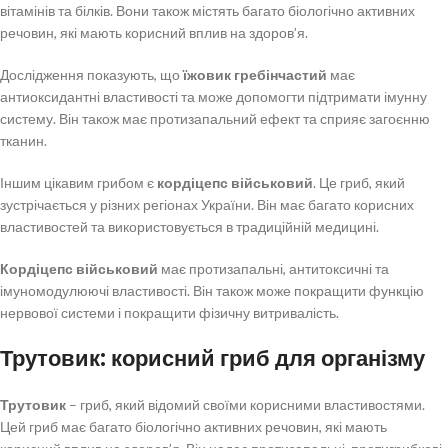
вітамінів та білків. Вони також містять багато біологічно активних
речовин, які мають корисний вплив на здоров’я.
Дослідження показують, що
їжовик гребінчастий
має
антиоксидантні властивості та може допомогти підтримати імунну
систему. Він також має протизапальний ефект та сприяє загоєнню
тканин.
Іншим цікавим грибом є
кордіцепс військовий
. Це гриб, який
зустрічається у різних регіонах України. Він має багато корисних
властивостей та використовується в традиційній медицині.
Кордіцепс військовий
має протизапальні, антитоксичні та
імуномодулюючі властивості. Він також може покращити функцію
нервової системи і покращити фізичну витривалість.
Трутовик: корисний гриб для організму
Трутовик
– гриб, який відомий своїми корисними властивостями.
Цей гриб має багато біологічно активних речовин, які мають