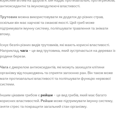
корисний вплив на здоров’я. Він надає протизапальні, протигрибкові,
антиоксидантні та імуномодулюючі властивості.
Трутовик
можна використовувати як додаток до різних страв,
оскільки він має харчові та смакові якості. Цей гриб може
підтримувати імунну систему, поліпшувати травлення та знімати
втому.
Існує безліч різних видів трутовиків, які мають корисні властивості.
Наприклад,
чага
– це вид трутовика, який зустрічається на деревах із
родини берези.
Чага
є джерелом антиоксидантів, які можуть захищати клітини
організму від пошкоджень та сприяти загоєнню ран. Він також може
мати протизапальні властивості та поліпшувати функцію нервової
системи.
Іншим цікавим грибом є
рейши
– це вид грибів, який має багато
корисних властивостей.
Рейши
може підтримувати імунну систему,
зняти стрес та покращити загальний стан організму.