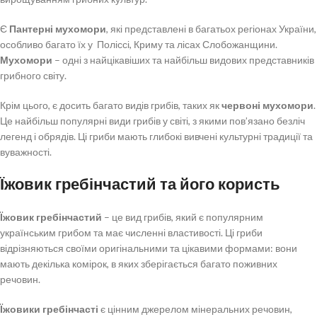
Є
Пантерні мухомори
, які представлені в багатьох регіонах України,
особливо багато їх у Поліссі, Криму та лісах Слобожанщини.
Мухомори
– одні з найцікавіших та найбільш видових представників
грибного світу.
Крім цього, є досить багато видів грибів, таких як
червоні мухомори
.
Це найбільш популярні види грибів у світі, з якими пов’язано безліч
легенд і обрядів. Ці гриби мають глибокі вивчені культурні традиції та
вуважності.
Їжовик гребінчастий та його користь
Їжовик гребінчастий
– це вид грибів, який є популярним
українським грибом та має численні властивості. Ці гриби
відрізняються своїми оригінальними та цікавими формами: вони
мають декілька комірок, в яких зберігається багато поживних
речовин.
Їжовики гребінчасті
є цінним джерелом мінеральних речовин,