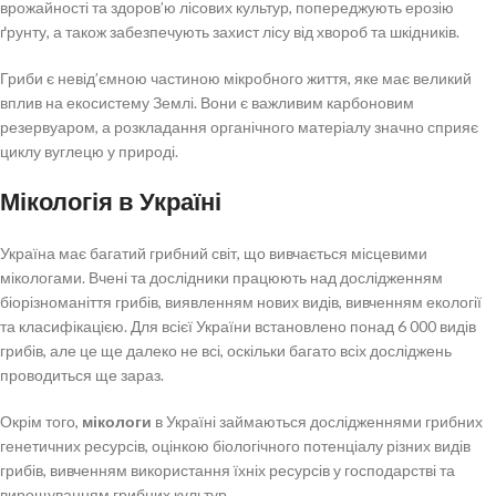
врожайності та здоров’ю лісових культур, попереджують ерозію
ґрунту, а також забезпечують захист лісу від хвороб та шкідників.
Гриби є невід’ємною частиною мікробного життя, яке має великий
вплив на екосистему Землі. Вони є важливим карбоновим
резервуаром, а розкладання органічного матеріалу значно сприяє
циклу вуглецю у природі.
Мікологія в Україні
Україна має багатий грибний світ, що вивчається місцевими
мікологами. Вчені та дослідники працюють над дослідженням
біорізноманіття грибів, виявленням нових видів, вивченням екології
та класифікацією. Для всієї України встановлено понад 6 000 видів
грибів, але це ще далеко не всі, оскільки багато всіх досліджень
проводиться ще зараз.
Окрім того,
мікологи
в Україні займаються дослідженнями грибних
генетичних ресурсів, оцінкою біологічного потенціалу різних видів
грибів, вивченням використання їхніх ресурсів у господарстві та
вирощуванням грибних культур.