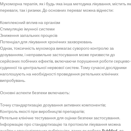
Мухоморна терапія, як і будь-яка інша методика лікування, містить як
переваги, так і ризики. До основних переваг можна віднести:
Комплексний вплив на організм
Стимуляцію імунної системи
Зниження запальних процесів
Потенціал для лікування хронічних захворювань
Однак, токсичність мухомора вимагає суворого контролю за
дозуванням, і неправильне застосування може призвести до
серйозних побічних ефектів, включаючи порушення роботи серцево-
судинної та центральної нервової систем. Тому сучасні дослідники
наголошують на необхідності проведення ретельних клінічних
випробувань.
Основні аспекти безпеки включають:
Точну стандартизацію дозування активних компонентів;
Контроль якості при виробництві препаратів;
Ретельне клінічне тестування для оцінки безпеки застосування.
Інформацію про стандартизацію та протоколи лікування можна
знайти у спеціалізованих публікаціях, таких як робота
PubMed
, де