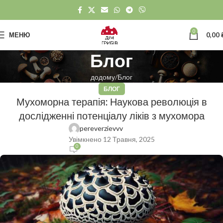
0
МЕНЮ
0,00
Блог
додому
Блог
БЛОГ
Мухоморна терапія: Наукова революція в
дослідженні потенціалу ліків з мухомора
pereverzievvv
Увімкнено 12 Травня, 2025
0