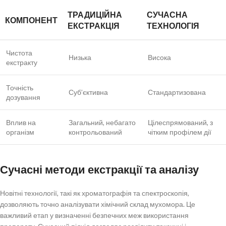
ТРАДИЦІЙНА
СУЧАСНА
КОМПОНЕНТ
ЕКСТРАКЦІЯ
ТЕХНОЛОГІЯ
Чистота
Низька
Висока
екстракту
Точність
Суб’єктивна
Стандартизована
дозування
Вплив на
Загальний, небагато
Цілеспрямований, з
організм
контрольований
чітким профілем дії
Сучасні методи екстракції та аналізу
Новітні технології, такі як хроматографія та спектроскопія,
дозволяють точно аналізувати хімічний склад мухомора. Це
важливий етап у визначенні безпечних меж використання