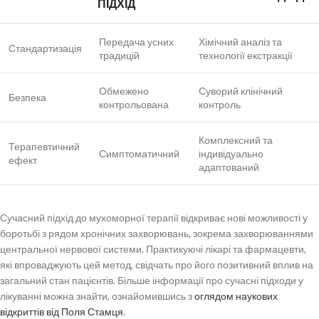
ПІДХІД
Передача усних
Хімічний аналіз та
Стандартизація
традицій
технології екстракції
Обмежено
Суворий клінічний
Безпека
контрольована
контроль
Комплексний та
Терапевтичний
Симптоматичний
індивідуально
ефект
адаптований
Сучасний підхід до мухоморної терапії відкриває нові можливості у
боротьбі з рядом хронічних захворювань, зокрема захворюваннями
центральної нервової системи. Практикуючі лікарі та фармацевти,
які впроваджують цей метод, свідчать про його позитивний вплив на
загальний стан пацієнтів. Більше інформації про сучасні підходи у
лікуванні можна знайти, ознайомившись з
оглядом наукових
відкриттів від Поля Стамця
.