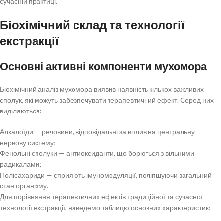
сучасній практиці.
Біохімічний склад та технології
екстракції
Основні активні компоненти мухомора
Біохімічний аналіз мухомора виявив наявність кількох важливих
сполук, які можуть забезпечувати терапевтичний ефект. Серед них
виділяються:
Алкалоїди — речовини, відповідальні за вплив на центральну
нервову систему;
Фенольні сполуки — антиоксиданти, що борються з вільними
радикалами;
Полісахариди — сприяють імуномодуляції, поліпшуючи загальний
стан організму.
Для порівняння терапевтичних ефектів традиційної та сучасної
технології екстракції, наведемо таблицю основних характеристик: