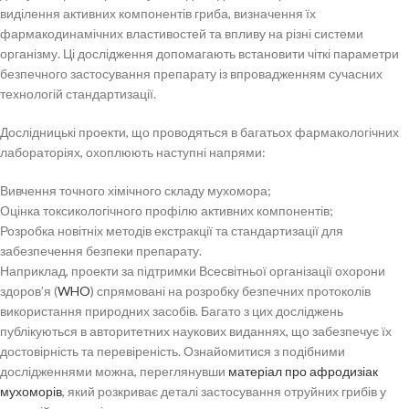
виділення активних компонентів гриба, визначення їх
фармакодинамічних властивостей та впливу на різні системи
організму. Ці дослідження допомагають встановити чіткі параметри
безпечного застосування препарату із впровадженням сучасних
технологій стандартизації.
Дослідницькі проекти, що проводяться в багатьох фармакологічних
лабораторіях, охоплюють наступні напрями:
Вивчення точного хімічного складу мухомора;
Оцінка токсикологічного профілю активних компонентів;
Розробка новітніх методів екстракції та стандартизації для
забезпечення безпеки препарату.
Наприклад, проекти за підтримки Всесвітньої організації охорони
здоров’я (
WHO
) спрямовані на розробку безпечних протоколів
використання природних засобів. Багато з цих досліджень
публікуються в авторитетних наукових виданнях, що забезпечує їх
достовірність та перевіреність. Ознайомитися з подібними
дослідженнями можна, переглянувши
матеріал про афродизіак
мухоморів
, який розкриває деталі застосування отруйних грибів у