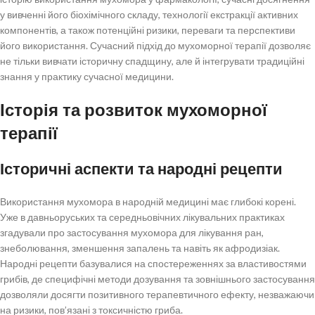
у вивченні його біохімічного складу, технології екстракції активних
Висновок
компонентів, а також потенційні ризики, переваги та перспективи
його використання. Сучасний підхід до мухоморної терапії дозволяє
не тільки вивчати історичну спадщину, але й інтегрувати традиційні
знання у практику сучасної медицини.
Історія та розвиток мухоморної
терапії
Історичні аспекти та народні рецепти
Використання мухомора в народній медицині має глибокі корені.
Уже в давньоруських та середньовічних лікувальних практиках
згадували про застосування мухомора для лікування ран,
знеболювання, зменшення запалень та навіть як афродизіак.
Народні рецепти базувалися на спостереженнях за властивостями
грибів, де специфічні методи дозування та зовнішнього застосування
дозволяли досягти позитивного терапевтичного ефекту, незважаючи
на ризики, пов’язані з токсичністю гриба.