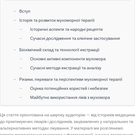
Вступ
Історія та розвиток мухоморної терапії
Історичні аспекти та народні рецепти
Сучасні дослідження та клінічне застосування
Біохімічний склад та технології екстракції
Основні активні компоненти мухомора
Сучасні методи екстракції та аналізу
Ризики, переваги та перспективи мухоморної терапії
Оцінка потенційних користей і небезпек
Майбутнє використання ліків з мухомора
Практичні рекомендації для впровадження мухоморної
Ця стаття орієнтована на широку аудиторію — від істориків медицини
терапії
до практикуючих лікарів і дослідників, зацікавлених у натуральних та
Ключові кроки впровадження
альтернативних методах лікування. У матеріалі ми розглянемо
Потенційні напрямки досліджень
історію використання мухомора у фармакології, сучасні досягнення