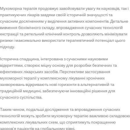
Мухоморна терапія продовжує завойовувати увагу як науковців, так і
практикуючих лікарів завдяки своїй історичній значущості та
сучасним досягненням у виділення активних компонентів. Детальне
вивчення біохімічного складу, впровадження сучасних технологій
екстракції та ретельний клінічний контроль дозволяють мінімізувати
ризики і максимально використати терапевтичний потенціал цього
підходу.
Історична спадщина, інтегрована з сучасними науковими
відкриттями, створює міцну основу для розробки безпечних та
ефективних лікарських засобів. Перспективи застосування
мухоморної терапії у комплексному лікуванні хронічних
захворювань відкривають нові горизонти в альтернативній та
традиційній медицині, забезпечуючи інноваційні рішення для
сучасного суспільства.
Таким чином, подальші дослідження та впровадження сучасних
технологій можуть зробити мухоморну терапію важливою складовою
комплексних лікувальних схем, що сприятимуть покращенню
здоров’я пацієнтів на глобальному рівні.