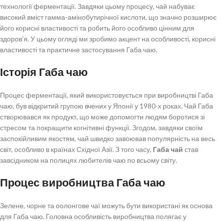
технології ферментації. Завдяки цьому процесу, чай набуває
високий вміст гамма-амінобутирічної кислоти, що значно розширює
його корисні властивості та робить його особливо цінним для
здоров’я. У цьому огляді ми зробимо акцент на особливості, корисні
властивості та практичне застосування Габа чаю.
Історія Габа чаю
Процес ферментації, який використовується при виробництві Габа
чаю, був відкритий групою вчених у Японії у 1980-х роках. Чай Габа
створювався як продукт, що може допомогти людям боротися зі
стресом та покращити когнітивні функції. Згодом, завдяки своїм
заспокійливим якостям, чай швидко завоював популярність на весь
світ, особливо в країнах Східної Азії. З того часу,
Габа чай
став
завсідником на полицях любителів чаю по всьому світу.
Процес виробництва Габа чаю
Зелене, чорне та оолонгове чаї можуть бути використані як основа
для Габа чаю. Головна особливість виробництва полягає у