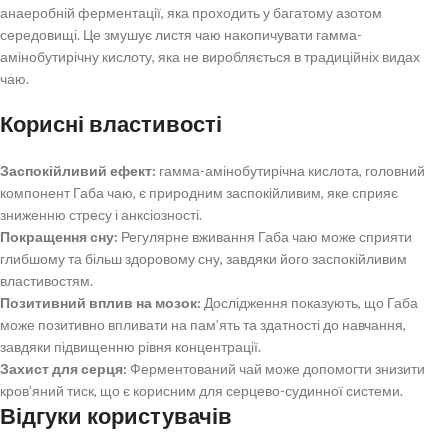
анаеробній ферментації, яка проходить у багатому азотом
середовищі. Це змушує листя чаю накопичувати гамма-
амінобутирічну кислоту, яка не виробляється в традиційніх видах
чаю.
Корисні властивості
Заспокійливий ефект:
гамма-амінобутирічна кислота, головний
компонент Габа чаю, є природним заспокійливим, яке сприяє
зниженню стресу і анксіозності.
Покращення сну:
Регулярне вживання Габа чаю може сприяти
глибшому та більш здоровому сну, завдяки його заспокійливим
властивостям.
Позитивний вплив на мозок:
Дослідження показують, що Габа
може позитивно впливати на пам’ять та здатності до навчання,
завдяки підвищенню рівня концентрації.
Захист для серця:
Ферментований чай може допомогти знизити
кров’яний тиск, що є корисним для серцево-судинної системи.
Відгуки користувачів