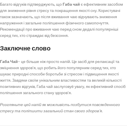
Багато відгуків підтверджують, що
Габа чай
є ефективним засобом
для зниження рівня стресу та покращення якості сну. Користувачі
також зазначають, що після вживання чаю відчувають зниження
напруження і загальне поліпшення фізичного самопочуття.
Рекомендації про вживання чаю перед сном дедалі популярніші
серед тих, хто страждає від безсоння.
Заключне слово
Габа Чай
– це більше ніж просто напій. Це засіб для релаксації та
зміцнення здоров’я, що робить його популярним серед тих, хто
шукає природні способи боротьби зі стресом і підвищення якості
життя. Завдяки своїм унікальним властивостям та великій кількості
позитивних відгуків, Габа чай заслуговуё увагу, як ефективний спосіб
поліпшення загального стану здоров’я.
Розгляньте цей напій як можливість позбутися повсякденного
стресу та поліпшити загальний стан свого здоров’я.