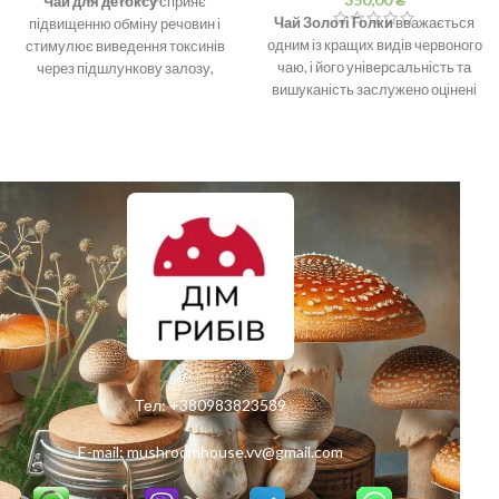
Чай для детоксу
сприяє
Чай Золоті Голки
вважається
підвищенню обміну речовин і
одним із кращих видів червоного
стимулює виведення токсинів
чаю, і його універсальність та
через підшлункову залозу,
вишуканість заслужено оцінені
нирки та шкіру. Він також може
любителями чаю по всьому
підтримувати печінку у її
світу.
натуральних процесах
фільтрації крові.
Тел:
+380983823589
E-mail:
mushroomhouse.vv@gmail.com