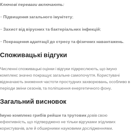
Ключові переваги включають:
–
Підвищення загального імунітету
;
–
Захист від вірусних та бактеріальних інфекцій
;
–
Покращення адаптації до стресу та фізичних навантажень
.
Споживацькі відгуки
Численні споживацькі оцінки і відгуки підкреслюють, що імуно
комплекс значно покращує загальне самопочуття. Користувачі
відзначають зниження частоти простудних захворювань, особливо в
періоди зміни сезонів, та поліпшення енергетичного фону.
Загальний висновок
Імуно комплекс грибів рейши та трутовик
довів свою
ефективність, що підтверджено не тільки відгуками згідливих
користувачів, але й обширними науковими дослідженнями.