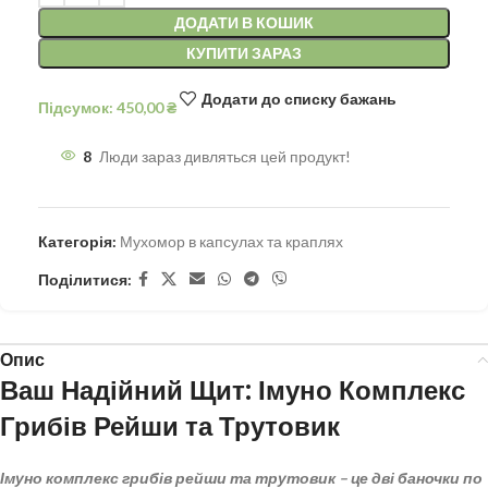
ДОДАТИ В КОШИК
КУПИТИ ЗАРАЗ
Додати до списку бажань
Підсумок:
450,00
₴
8
Люди зараз дивляться цей продукт!
Категорія:
Мухомор в капсулах та краплях
Поділитися:
Опис
Ваш Надійний Щит: Імуно Комплекс
Грибів Рейши та Трутовик
Імуно комплекс грибів рейши та трутовик – це дві баночки по