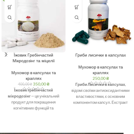
Їжовик Гребінчастий
Гриби лисички в капсулах
Мікродозінг та міцелії
Мухомор в капсулах та
Мухомор в капсулах та
краплях
краплях
250,00
₴
350,00
₴
400,00
₴
Гриби Лисички в капсулах
,
Їжовик гребінчастий
відомі своїми антиоксидантними
мікродозінг
— це унікальний
властивостями, є основним
продукт для покращення
компонентом капсул. Екстракт
когнітивних функцій та
лисичок багатий на вітаміни,
психічного здоров'я. Включає 60
мікроелементи та хімічні
капсул по 500 мг,
сполуки, що володіють
рекомендована доза від 2 до 3
здатністю покращувати
грамів на добу. Ідеально
видимість у темряві,