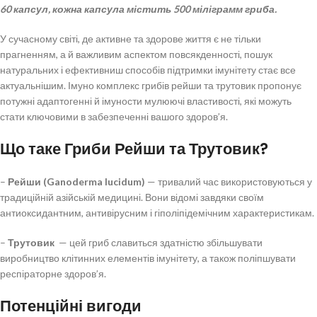
60 капсул, кожна капсула містить 500 міліграмм гриба.
У сучасному світі, де активне та здорове життя є не тільки
прагненням, а й важливим аспектом повсякденності, пошук
натуральних і ефективниш способів підтримки імунітету стає все
актуальнішим. Імуно комплекс грибів рейши та трутовик пропонує
потужні адаптогенні й імуности мулюючі властивості, які можуть
стати ключовими в забезпеченні вашого здоров’я.
Що таке Гриби Рейши та Трутовик?
–
Рейши (Ganoderma lucidum)
— тривалий час використовуються у
традиційній азійській медицині. Вони відомі завдяки своїм
антиоксидантним, антивірусним і гіполіпідемічним характеристикам.
–
Трутовик
— цей гриб славиться здатністю збільшувати
виробництво клітинних елементів імунітету, а також поліпшувати
респіраторне здоров’я.
Потенційні вигоди