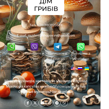
Тел:
+380983823589
E-mail:
mushroomhouse.vv@gmail.com
Позвоните
Напишите в
Напишите в
Напишите в
нам
Viber
Telegram
WhatsApp
ВОЗВРАТ/ОБМЕН
ДОСТАВКА/ОПЛАТА
О НАС
Мазь из мухомора, настойка из мухомора и прочее
Мухомор в капсулах и каплях
Мухоморы молотые
Сушеные мухоморы
Чаи лечебные