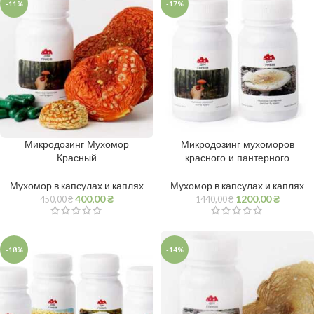
-11%
-17%
Микродозинг Мухомор
Микродозинг мухоморов
Красный
красного и пантерного
Мухомор в капсулах и каплях
Мухомор в капсулах и каплях
400,00
₴
1200,00
₴
450,00
₴
1440,00
₴
-18%
-14%