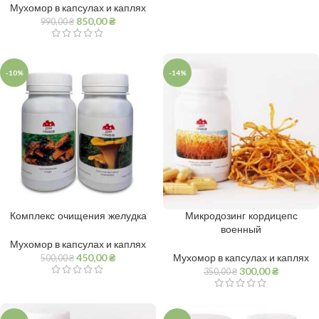
Мухомор в капсулах и каплях
850,00
₴
990,00
₴
-10%
-14%
Комплекс очищения желудка
Микродозинг кордицепс
военный
Мухомор в капсулах и каплях
450,00
₴
Мухомор в капсулах и каплях
500,00
₴
300,00
₴
350,00
₴