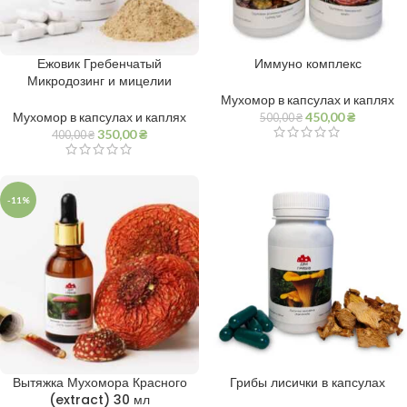
Ежовик Гребенчатый
Иммуно комплекс
Микродозинг и мицелии
Мухомор в капсулах и каплях
Мухомор в капсулах и каплях
450,00
₴
500,00
₴
350,00
₴
400,00
₴
-11%
Вытяжка Мухомора Красного
Грибы лисички в капсулах
(extract) 30 мл