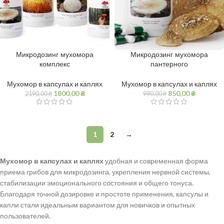
Микродозинг мухомора
Микродозинг мухомора
комплекс
пантерного
Мухомор в капсулах и каплях
Мухомор в капсулах и каплях
1800,00
₴
850,00
₴
2190,00
₴
990,00
₴
1
2
→
Мухомор в капсулах и каплях
удобная и современная форма
приема грибов для микродозинга, укрепления нервной системы,
стабилизации эмоционального состояния и общего тонуса.
Благодаря точной дозировке и простоте применения, капсулы и
капли стали идеальным вариантом для новичков и опытных
пользователей.