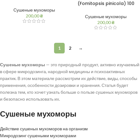
(Fomitopsis pinicola) 100
грамм
Сушеные мухоморы
200,00
₴
Сушеные мухоморы
200,00
₴
1
2
→
Сушеные мухоморы
— это природный продукт, активно изучаемый
в сфере микродозинга, народной медицины и психоактивных
практик. В этом материале рассмотрим их действие, виды, способы
применения, особенности дозировки и хранения. Статья будет
полезна тем, кто хочет узнать больше о пользе сушеных мухоморов
и безопасно использовать их.
Сушеные мухоморы
Действие сушеных мухоморов на организм
Микродозинг сушеными мухоморами