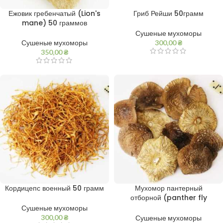
Ежовик гребенчатый (Lion's
Гриб Рейши 50грамм
mane) 50 граммов
Сушеные мухоморы
Сушеные мухоморы
300,00
₴
350,00
₴
Кордицепс военный 50 грамм
Мухомор пантерный
отборной (panther fly
agaric) 10 грамм
Сушеные мухоморы
300,00
₴
Сушеные мухоморы