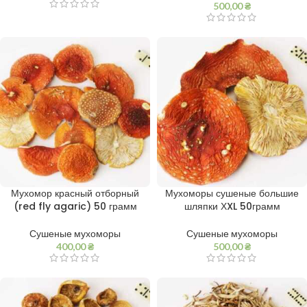
500,00
₴
Мухомор красный отборный
Мухоморы сушеные большие
(red fly agaric) 50 грамм
шляпки ХXL 50грамм
Сушеные мухоморы
Сушеные мухоморы
400,00
₴
500,00
₴