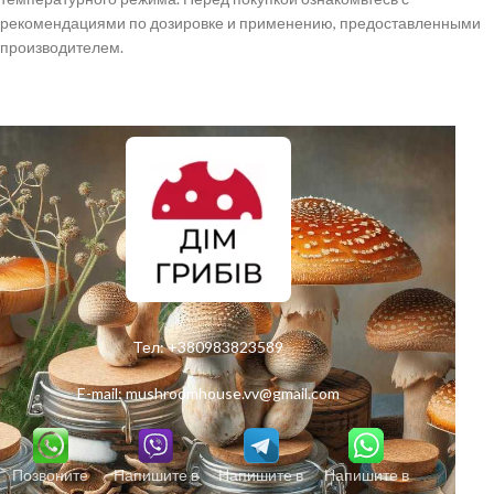
рекомендациями по дозировке и применению, предоставленными
производителем.
Тел:
+380983823589
E-mail:
mushroomhouse.vv@gmail.com
Позвоните
Напишите в
Напишите в
Напишите в