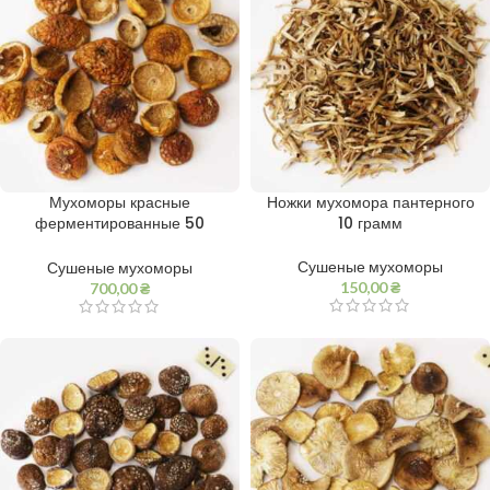
Мухоморы красные
Ножки мухомора пантерного
ферментированные 50
10 грамм
грамм
Сушеные мухоморы
Сушеные мухоморы
150,00
₴
700,00
₴