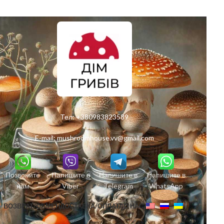
Тел:
+380983823589
E-mail:
mushroomhouse.vv@gmail.com
Позвоните
Напишите в
Напишите в
Напишите в
нам
Viber
Telegram
WhatsApp
ВОЗВРАТ/ОБМЕН
ДОСТАВКА/ОПЛАТА
О НАС