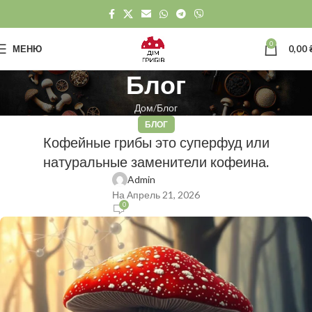
0
МЕНЮ
0,00
Блог
Дом
Блог
БЛОГ
Кофейные грибы это суперфуд или
натуральные заменители кофеина.
Admin
На Апрель 21, 2026
0