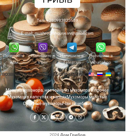
Тел:
+380983823589
E-mail:
mushroomhouse.vv@gmail.com
Позвоните
Напишите в
Напишите в
Напишите в
нам
Viber
Telegram
WhatsApp
ВОЗВРАТ/ОБМЕН
ДОСТАВКА/ОПЛАТА
О НАС
Мазь из мухомора, настойка из мухомора и прочее
Мухомор в капсулах и каплях
Мухоморы молотые
Сушеные мухоморы
Чаи лечебные
2024
Дом Грибов
.