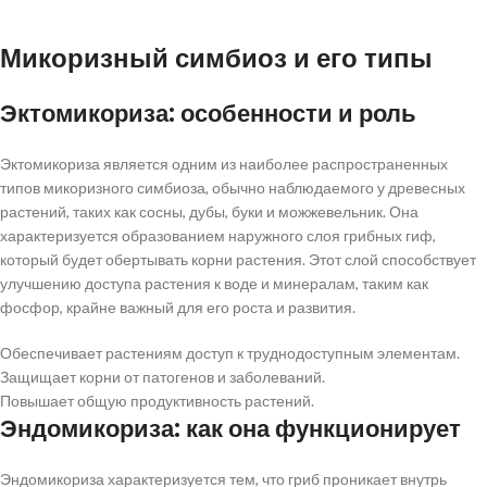
Использование микоризных препаратов
Наблюдение и оценка здоровья растений
Микоризный симбиоз и его типы
Вывод
Эктомикориза: особенности и роль
Эктомикориза является одним из наиболее распространенных
типов микоризного симбиоза, обычно наблюдаемого у древесных
растений, таких как сосны, дубы, буки и можжевельник. Она
характеризуется образованием наружного слоя грибных гиф,
который будет обертывать корни растения. Этот слой способствует
улучшению доступа растения к воде и минералам, таким как
фосфор, крайне важный для его роста и развития.
Обеспечивает растениям доступ к труднодоступным элементам.
Защищает корни от патогенов и заболеваний.
Повышает общую продуктивность растений.
Эндомикориза: как она функционирует
Эндомикориза характеризуется тем, что гриб проникает внутрь