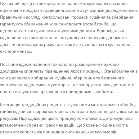
Сучасний підхід до використання данських мухоморів дозволяє
ефективно поєднати традиційні знання з сучасними дослідженнями.
Правильний догляд, контрольовані процеси сушіння та зберігання
гарантують збереження корисних властивостей гриба, що
підтверджується сучасними науковими даними. Відповідальне
відношення до використання натуральних продуктів допоможе
досягти оптимальних результатів як у лікуванні, так і в кулінарних
експериментах.
Постійне вдосконалення технологій і розширення наукових
досліджень сприяють підвищенню якості продукції. Ознайомлення з
усіма аспектами збирання, сушіння, зберігання та безпечного
застосування данських мухоморів – це запорука успіху для тих, хто
прагне піклуватися про здоров’я природними засобами.
Інтеграція традиційних рецептів з сучасними методиками в обробці
грибів відкриває широкі можливості для застосування цих унікальних
ресурсів. Підходимо до цього процесу комплексно, дотримуючись
встановлених правил і рекомендацій, щоб кожна людина могла
отримати користь від природної сили данських мухоморів.