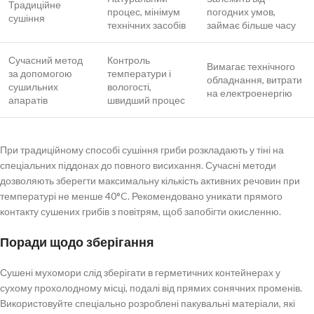
Традиційне
процес, мінімум
погодних умов,
сушіння
технічних засобів
займає більше часу
Сучасний метод
Контроль
Вимагає технічного
за допомогою
температури і
обладнання, витрати
сушильних
вологості,
на електроенергію
апаратів
швидший процес
При традиційному способі сушіння гриби розкладають у тіні на
спеціальних піддонах до повного висихання. Сучасні методи
дозволяють зберегти максимальну кількість активних речовин при
температурі не менше 40°C. Рекомендовано уникати прямого
контакту сушених грибів з повітрям, щоб запобігти окисленню.
Поради щодо зберігання
Сушені мухомори слід зберігати в герметичних контейнерах у
сухому прохолодному місці, подалі від прямих сонячних променів.
Використовуйте спеціально розроблені пакувальні матеріали, які