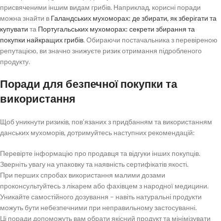
присвяченими іншим видам грибів. Наприклад, корисні поради
можна знайти в
Галандських мухоморах: де збирати, як зберігати та
купувати
та
Португальських мухоморах: секрети збирання та
покупки найкращих грибів
. Обираючи постачальника з перевіреною
репутацією, ви значно знижуєте ризик отримання підробленого
продукту.
Поради для безпечної покупки та
використання
Щоб уникнути ризиків, пов’язаних з придбанням та використанням
данських мухоморів, дотримуйтесь наступних рекомендацій:
Перевірте інформацію про продавця та відгуки інших покупців.
Зверніть увагу на упаковку та наявність сертифікатів якості.
При перших спробах використання малими дозами
проконсультуйтесь з лікарем або фахівцем з народної медицини.
Уникайте самостійного дозування – навіть натуральні продукти
можуть бути небезпечними при неправильному застосуванні.
Ці поради допоможуть вам обрати якісний продукт та мінімізувати