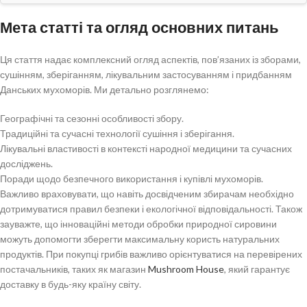
Лікувальні властивості та придбання данських мухоморів
Мета статті та огляд основних питань
Що лікують мухомори: застосування в народній
медицині
Ця стаття надає комплексний огляд аспектів, пов’язаних із зборами,
Де купляти данські мухомори
сушінням, зберіганням, лікувальним застосуванням і придбанням
Поради для безпечної покупки та використання
Данських мухоморів. Ми детально розглянемо:
Практичні поради та рекомендації для користувачів
Географічні та сезонні особливості збору.
Традиційні та сучасні технології сушіння і зберігання.
Детальний посібник з підготовки мухоморів
Лікувальні властивості в контексті народної медицини та сучасних
Порівняльна таблиця методів сушіння
досліджень.
Інновації та науковий підхід
Поради щодо безпечного використання і купівлі мухоморів.
Важливо враховувати, що навіть досвідченим збирачам необхідно
Висновок
дотримуватися правил безпеки і екологічної відповідальності. Також
Основні підсумки та рекомендації для читачів
зауважте, що інноваційні методи обробки природної сировини
можуть допомогти зберегти максимальну користь натуральних
Заключні думки про безпечне використання данських
продуктів. При покупці грибів важливо орієнтуватися на перевірених
мухоморів
постачальників, таких як магазин
Mushroom House
, який гарантує
доставку в будь-яку країну світу.