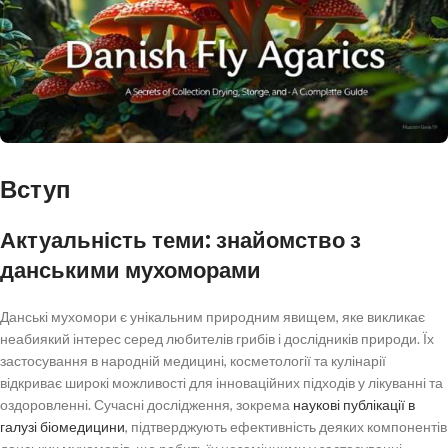
Вступ
Актуальність теми: знайомство з
данськими мухоморами
Данські мухомори є унікальним природним явищем, яке викликає
неабиякий інтерес серед любителів грибів і дослідників природи. Їх
застосування в народній медицині, косметології та кулінарії
відкриває широкі можливості для інноваційних підходів у лікуванні та
оздоровленні. Сучасні дослідження, зокрема
наукові публікації в
галузі біомедицини
, підтверджують ефективність деяких компонентів