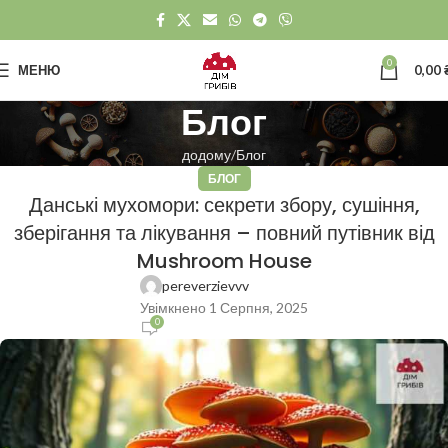
0
МЕНЮ
0,00
Блог
додому
Блог
БЛОГ
Данські мухомори: секрети збору, сушіння,
зберігання та лікування – повний путівник від
Mushroom House
pereverzievvv
Увімкнено 1 Серпня, 2025
0