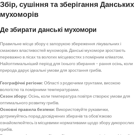
Збір, сушіння та зберігання Данських
мухоморів
Де збирати данські мухомори
Правильне місце збору є запорукою збереження лікувальних і
смакових властивостей мухоморів. Данські мухомори зростають
переважно в лісах та вологих місцевостях з помірним кліматом.
Найоптимальніший період для їхнього збирання – рання осінь, коли
природа дарує ідеальні умови для зростання грибів.
Географічні регіони:
Області з родючими грунтами, високою
вологістю та помірними температурами.
Сезон збору:
Осінь, коли температура повітря створює умови для
оптимального розвитку грибів.
Основні правила безпеки:
Використовуйте рукавички,
дотримуйтесь порад досвідчених збирачів та обов’язково
ознайомлюйтесь із місцевими нормативами щодо збору дикорослих
грибів.