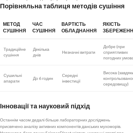
Порівняльна таблиця методів сушіння
МЕТОД
ЧАС
ВАРТІСТЬ
ЯКІСТЬ
СУШІННЯ
СУШІННЯ
ОБЛАДНАННЯ
ЗБЕРЕЖЕН
Добре (при
Традиційне
Декілька
Незначні витрати
сприятливих
сушіння
днів
погодних умова
Висока (завдяк
Сушильні
Середні
До 6 годин
контрольовано
апарати
інвестиції
середовищу)
Інновації та науковий підхід
Останнім часом дедалі більше лабораторних досліджень
присвячено аналізу активних компонентів данських мухоморів.
Наприклад, база даних ScienceDirect містить численні статті про