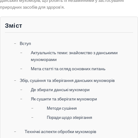
данських мухоморів, що робить їх незамінними у застосуванні
природних засобів для здоров’я.
Зміст
Вступ
Актуальність теми: знайомство з данськими
мухоморами
Мета статті та огляд основних питань
Збір, сушіння та зберігання данських мухоморів
Де збирати данські мухомори
Як сушити та зберігати мухомори
Методи сушіння
Поради щодо зберігання
Технічкі аспекти обробки мухоморів