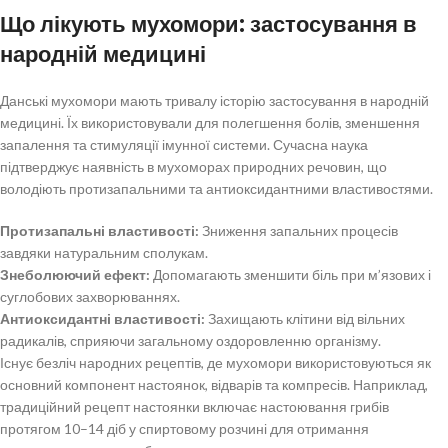
Що лікують мухомори: застосування в
народній медицині
Данські мухомори мають тривалу історію застосування в народній
медицині. Їх використовували для полегшення болів, зменшення
запалення та стимуляції імунної системи. Сучасна наука
підтверджує наявність в мухоморах природних речовин, що
володіють протизапальними та антиоксидантними властивостями.
Протизапальні властивості:
Зниження запальних процесів
завдяки натуральним сполукам.
Знеболюючий ефект:
Допомагають зменшити біль при м’язових і
суглобових захворюваннях.
Антиоксидантні властивості:
Захищають клітини від вільних
радикалів, сприяючи загальному оздоровленню організму.
Існує безліч народних рецептів, де мухомори використовуються як
основний компонент настоянок, відварів та компресів. Наприклад,
традиційний рецепт настоянки включає настоювання грибів
протягом 10–14 діб у спиртовому розчині для отримання