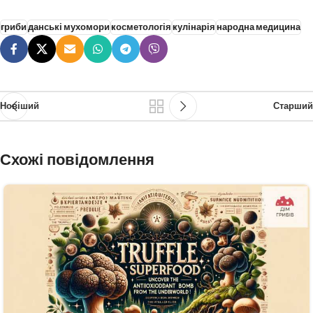
гриби
данські мухомори
косметологія
кулінарія
народна медицина
Новіший
Старший
Схожі повідомлення