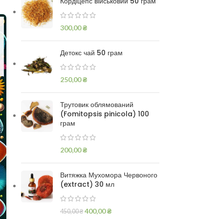
Кордіцепс військовий 50 грам
300,00
₴
Детокс чай 50 грам
250,00
₴
Трутовик облямований
(Fomitopsis pinicola) 100
грам
200,00
₴
Витяжка Мухомора Червоного
(extract) 30 мл
400,00
₴
450,00
₴