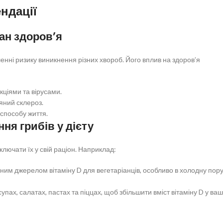
ендації
ан здоров’я
шенні ризику виникнення різних хвороб. Його вплив на здоров’я
кціями та вірусами.
яний склероз.
 способу життя.
ня грибів у дієту
ключати їх у свій раціон. Наприклад:
ним джерелом вітаміну D для вегетаріанців, особливо в холодну пор
пах, салатах, пастах та піццах, щоб збільшити вміст вітаміну D у ваш