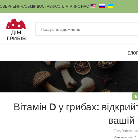
ОВЕРНЕННЯ/ОБМІН
ДОСТАВКА/ОПЛАТА
ПРО НАС
БЛО
Б
Вітамін D у грибах: відкри
вашій 
Опублікова
Увімкнено 1