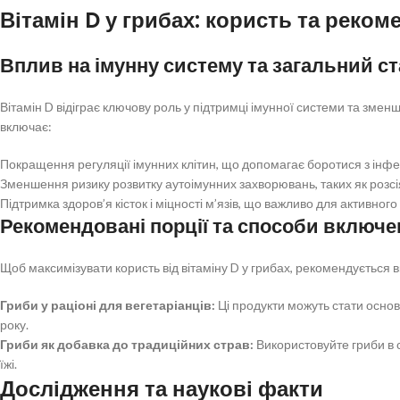
Вітамін D у грибах: користь та реком
Вплив на імунну систему та загальний ст
Вітамін D відіграє ключову роль у підтримці імунної системи та змен
включає:
Покращення регуляції імунних клітин, що допомагає боротися з інфе
Зменшення ризику розвитку аутоімунних захворювань, таких як розсі
Підтримка здоров’я кісток і міцності м’язів, що важливо для активного
Рекомендовані порції та способи включен
Щоб максимізувати користь від вітаміну D у грибах, рекомендується в
Гриби у раціоні для вегетаріанців:
Ці продукти можуть стати основ
року.
Гриби як добавка до традиційних страв:
Використовуйте гриби в су
їжі.
Дослідження та наукові факти