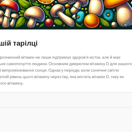
шій тарілці
озчинний вітамін не лише підтримує здоров’я кісток, але й має
альне самопочуття людини. Основним джерелом вітаміну D для нашого
Ф) випромінювання сонця. Однак у періоди, коли сонячне світло
й рівень цього вітаміну через їжу, яка містить вітамін D, таку як
го вітаміну.