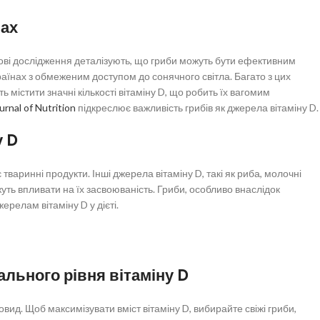
бах
Нові дослідження деталізують, що гриби можуть бути ефективним
аїнах з обмеженим доступом до сонячного світла. Багато з цих
містити значні кількості вітаміну D, що робить їх вагомим
rnal of Nutrition
підкреслює важливість грибів як джерела вітаміну D.
у D
тваринні продукти. Інші джерела вітаміну D, такі як риба, молочні
жуть впливати на їх засвоюваність. Гриби, особливо внаслідок
релам вітаміну D у дієті.
ального рівня вітаміну D
вид. Щоб максимізувати вміст вітаміну D, вибирайте свіжі гриби,