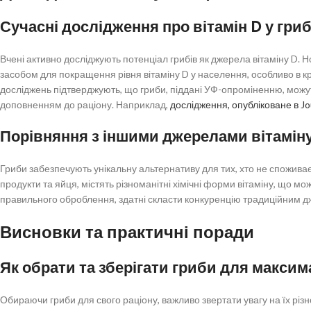
Сучасні дослідження про вітамін D у гри
Вчені активно досліджують потенціал грибів як джерела вітаміну D. 
засобом для покращення рівня вітаміну D у населення, особливо в кр
досліджень підтверджують, що гриби, піддані УФ-опроміненню, можуть 
доповненням до раціону. Наприклад,
дослідження, опубліковане в Jou
Порівняння з іншими джерелами вітамін
Гриби забезпечують унікальну альтернативу для тих, хто не споживає 
продукти та яйця, містять різноманітні хімічні форми вітаміну, що мо
правильного оброблення, здатні скласти конкуренцію традиційним дже
Висновки та практичні поради
Як обрати та зберігати гриби для максим
Обираючи гриби для свого раціону, важливо звертати увагу на їх різно