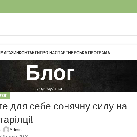
Г
МАГАЗИН
КОНТАКТИ
ПРО НАС
ПАРТНЕРСЬКА ПРОГРАМА
Блог
додому
Блог
ЛОГ
йте для себе сонячну силу на
тарілці!
но
Admin
7 Лютого, 2026