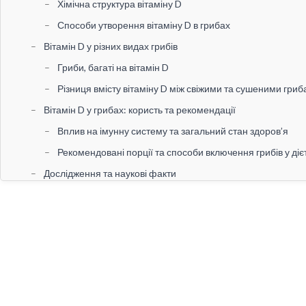
Хімічна структура вітаміну D
Способи утворення вітаміну D в грибах
Вітамін D у різних видах грибів
Гриби, багаті на вітамін D
Різниця вмісту вітаміну D між свіжими та сушеними гри
Вітамін D у грибах: користь та рекомендації
Вплив на імунну систему та загальний стан здоров’я
Рекомендовані порції та способи включення грибів у діє
Дослідження та наукові факти
Сучасні дослідження про вітамін D у грибах
Порівняння з іншими джерелами вітаміну D
Висновки та практичні поради
Як обрати та зберігати гриби для максимального рівня в
Інтеграція грибів у щоденний раціон для покращення з