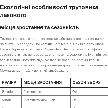
Екологічні особливості трутовика
лакового
Місця зростання та сезонність
Трутовик лаковий зростає на мертвих або живих деревах, зазвичай
на листяних породах. Найчастіше його можна знайти в лісах Японії,
Китаю, Кореї та інших країн Східної Азії. Цей гриб має специфічну
сезонність: він активно зростає в теплому та вологому кліматі під час
весни та літа. Його збір відбувається, як правило, восени, коли він
досягає максимальних розмірів і концентрації корисних компонентів.
Можна скласти таблицю, в якій відображено:
КРАЇНА
МІСЦЯ ЗРОСТАННЯ
СЕЗОН ЗБОРУ
Японія
Ліствяні ліси
Осінь
Китай
Ліствяні та хвойні ліси
Осінь
Корея
Ліствяні ліси
Осінь