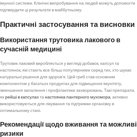
імунної системи. Клінічні випробування на людей можуть допомогти
підтвердити ці результати в майбутньому.
Практичні застосування та висновки
Використання трутовика лакового в
сучасній медицині
Трутовик лаковий виробляється у вигляді добавок, капсул та
настоянок, які стають все більш популярними серед тих, хто шукає
натуральні рішення для здоров’я. Цей гриб став основним
компонентом у багатьох продуктах для підвищення імунітету,
зменшення запалення і профілактики захворювань. Такі препарати,
як
рейші в капсулах
та
настоянка пантерного мухомора
, активно
використовуються для лікування та підтримки організму в
оптимальному стані.
Рекомендації щодо вживання та можливі
ризики