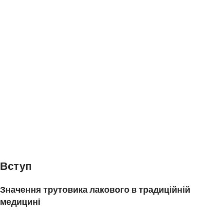
Проведені експерименти та їх результати
Механізм дії протизапальних властивостей
Біологічно активні сполуки в трутовику
Взаємодія з імунною системою
Практичні застосування та висновки
Використання трутовика лакового в сучасній
медицині
Рекомендації щодо вживання та можливі ризики
Висновок
Загальний підсумок дослідження
Перспективи подальших досліджень протизапальних
Вступ
грибів
Значення трутовика лакового в традиційній
медицині