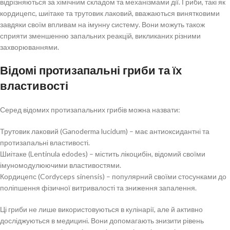
відрізняються за хімічним складом та механізмами дії. Гриби, такі як
кордицепс, шиітаке та трутовик лаковий, вважаються винятковими
завдяки своїм впливам на імунну систему. Вони можуть також
сприяти зменшенню запальних реакцій, викликаних різними
захворюваннями.
Відомі протизапальні гриби та їх
властивості
Серед відомих протизапальних грибів можна назвати:
Трутовик лаковий (Ganoderma lucidum) – має антиоксидантні та
протизапальні властивості.
Шиітаке (Lentinula edodes) – містить лікоцибін, відомий своїми
імуномодулюючими властивостями.
Кордицепс (Cordyceps sinensis) – популярний своїми стосунками до
поліпшення фізичної витривалості та зниження запалення.
Ці гриби не лише використовуються в кулінарії, але й активно
досліджуються в медицині. Вони допомагають знизити рівень