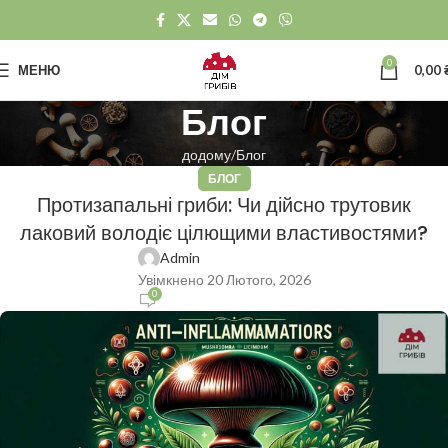
0
МЕНЮ
0,00
Блог
додому
Блог
БЛОГ
Протизапальні гриби: Чи дійсно трутовик
лаковий володіє цілющими властивостями?
Admin
Увімкнено 20 Лютого, 2026
0