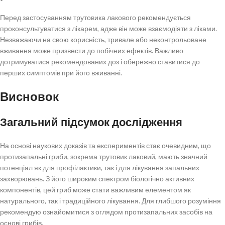
Перед застосуванням трутовика лакового рекомендується
проконсультуватися з лікарем, адже він може взаємодіяти з ліками.
Незважаючи на свою корисність, тривале або неконтрольоване
вживання може призвести до побічних ефектів. Важливо
дотримуватися рекомендованих доз і обережно ставитися до
перших симптомів при його вживанні.
Висновок
Загальний підсумок дослідження
На основі наукових доказів та експериментів стає очевидним, що
протизапальні гриби, зокрема трутовик лаковий, мають значний
потенціал як для профілактики, так і для лікування запальних
захворювань. З його широким спектром біологічно активних
компонентів, цей гриб може стати важливим елементом як
натурального, так і традиційного лікування. Для глибшого розуміння
рекомендую ознайомитися з оглядом протизапальних засобів на
основі грибів.