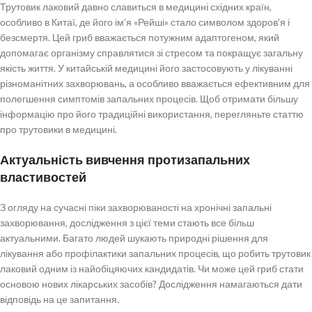
Трутовик лаковий давно славиться в медицині східних країн,
особливо в Китаї, де його ім’я «Рейші» стало символом здоров’я і
безсмертя. Цей гриб вважається потужним адаптогеном, який
допомагає організму справлятися зі стресом та покращує загальну
якість життя. У китайській медицині його застосовують у лікуванні
різноманітних захворювань, а особливо вважається ефективним для
полегшення симптомів запальних процесів. Щоб отримати більшу
інформацію про його традиційні використання, перегляньте статтю
про трутовики в медицині.
Актуальність вивчення протизапальних
властивостей
З огляду на сучасні піки захворюваності на хронічні запальні
захворювання, дослідження з цієї теми стають все більш
актуальними. Багато людей шукають природні рішення для
лікування або профілактики запальних процесів, що робить трутовик
лаковий одним із найобіцяючих кандидатів. Чи може цей гриб стати
основою нових лікарських засобів? Дослідження намагаються дати
відповідь на це запитання.