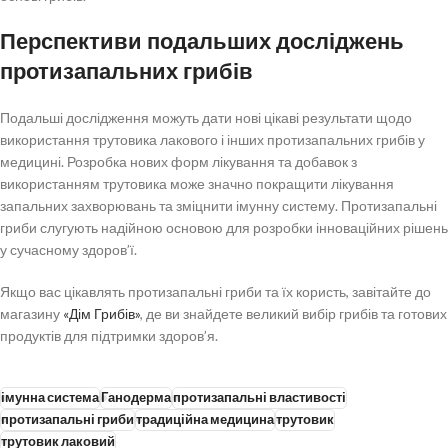
Перспективи подальших досліджень
протизапальних грибів
Подальші дослідження можуть дати нові цікаві результати щодо
використання трутовика лакового і інших протизапальних грибів у
медицині. Розробка нових форм лікування та добавок з
використанням трутовика може значно покращити лікування
запальних захворювань та зміцнити імунну систему. Протизапальні
гриби слугують надійною основою для розробки інноваційних рішень
у сучасному здоров’ї.
Якщо вас цікавлять протизапальні гриби та їх користь, завітайте до
магазину
«Дім Грибів»
, де ви знайдете великий вибір грибів та готових
продуктів для підтримки здоров’я.
імунна система
Ганодерма
протизапальні властивості
протизапальні гриби
традиційна медицина
трутовик
трутовик лаковий