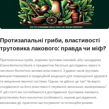
Протизапальні гриби, властивості
трутовика лакового: правда чи міф?
Протизапальні гриби, зокрема трутовик лаковий, або ганодерма
(Ganoderma lucidum), є предметом багатьох досліджень через їх
численні біологічно активні властивості. З давніх часів трутовик
використовувався в традиційній медицині для покращення здоров’я
та зміцнення імунної системи. Однак, чи дійсно це так? Чи варто
сподіватися на його властивості лікування запальних захворювань?
У цій статті ми поглибимося в дослідження трутовика лакового,
розглянемо його екологічні особливості, наукові дослідження,
механізми дії, практичні застосування та потенційні ризики.