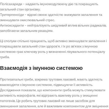
Полісахариди – надають імуномодулюючу дію та покращують
загальний стан організму.
Тритерпеноїди – відомі своєю здатністю знижувати запалення та
зменшувати окислювальний стрес.
Антиоксиданти – нейтралізують шкідливий вплив вільних радикалів,
запобігаючи запальним реакціям.
Ці сполуки спільно працюють, щоб активно зменшувати запалення і
покращувати загальний стан здоров’я, і їх ро зв’язок з імунною
системою грає ключову роль у визначенні лікувального потенціалу
гриба.
Взаємодія з імунною системою
Протизапальні гриби, зокрема трутовик лаковий, мають здатність
взаємодіяти з імунною системою, підвищуючи її активність.
Дослідження показали, що компоненти гриба можуть стимулювати
активність макрофагів, які відіграють важливу роль у знищенні
патогенів. Це робить трутовик лаковий не лише засобом для
зменшення запалення, але й важливим компонентом для зміцнення