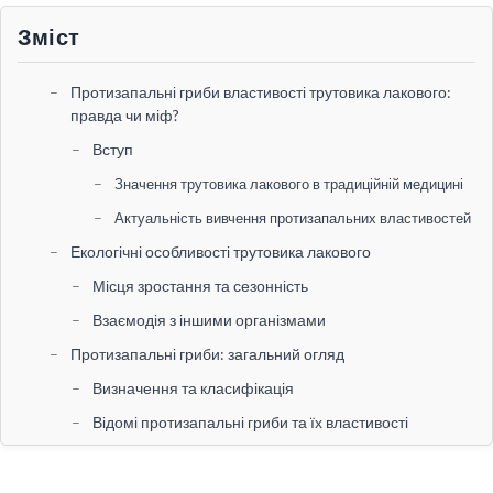
Зміст
Протизапальні гриби властивості трутовика лакового:
правда чи міф?
Вступ
Значення трутовика лакового в традиційній медицині
Актуальність вивчення протизапальних властивостей
Екологічні особливості трутовика лакового
Місця зростання та сезонність
Взаємодія з іншими організмами
Протизапальні гриби: загальний огляд
Визначення та класифікація
Відомі протизапальні гриби та їх властивості
Наукові дослідження про трутовик лакового
Огляд наукових публікацій