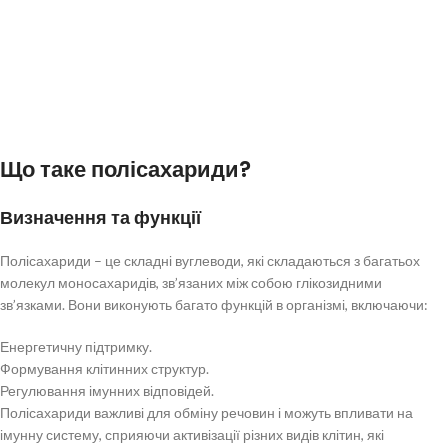
Висновки
Підсумки користі полісахаридів шиїтаке для здоров’я
Рекомендації щодо вживання
Додаткові ресурси
Література та дослідження
Що таке полісахариди?
Посилання на довідкові матеріали
Визначення та функції
Полісахариди – це складні вуглеводи, які складаються з багатьох
молекул моносахаридів, зв’язаних між собою глікозидними
зв’язками. Вони виконують багато функцій в організмі, включаючи:
Енергетичну підтримку.
Формування клітинних структур.
Регулювання імунних відповідей.
Полісахариди важливі для обміну речовин і можуть впливати на
імунну систему, сприяючи активізації різних видів клітин, які