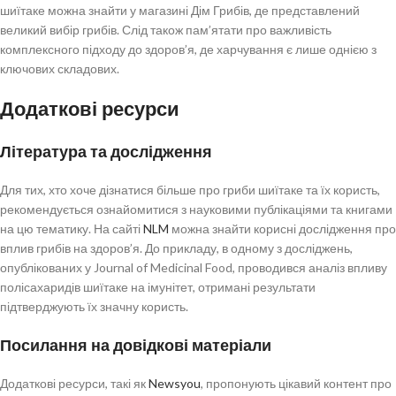
шиїтаке можна знайти у магазині Дім Грибів, де представлений
великий вибір грибів. Слід також пам’ятати про важливість
комплексного підходу до здоров’я, де харчування є лише однією з
ключових складових.
Додаткові ресурси
Література та дослідження
Для тих, хто хоче дізнатися більше про гриби шиїтаке та їх користь,
рекомендується ознайомитися з науковими публікаціями та книгами
на цю тематику. На сайті
NLM
можна знайти корисні дослідження про
вплив грибів на здоров’я. До прикладу, в одному з досліджень,
опублікованих у Journal of Medicinal Food, проводився аналіз впливу
полісахаридів шиїтаке на імунітет, отримані результати
підтверджують їх значну користь.
Посилання на довідкові матеріали
Додаткові ресурси, такі як
Newsyou
, пропонують цікавий контент про