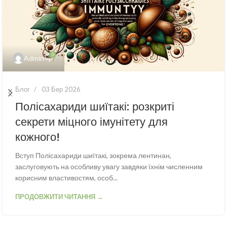
0
Admin
Блог
03 Бер 2026
Полісахариди шиїтакі: розкриті
секрети міцного імунітету для
кожного!
Вступ Полісахариди шиїтакі, зокрема лентинан,
заслуговують на особливу увагу завдяки їхнім численним
корисним властивостям, особ...
ПРОДОВЖИТИ ЧИТАННЯ →