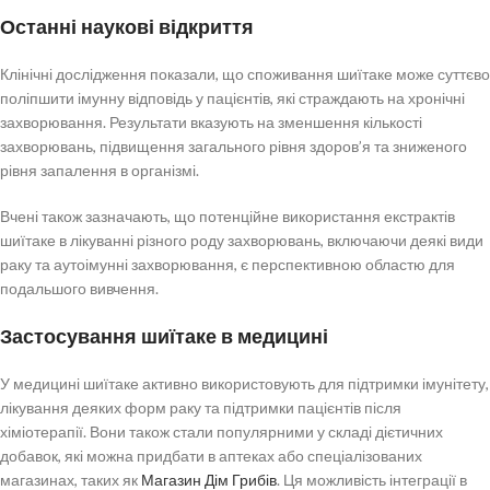
Останні наукові відкриття
Клінічні дослідження показали, що споживання шиїтаке може суттєво
поліпшити імунну відповідь у пацієнтів, які страждають на хронічні
захворювання. Результати вказують на зменшення кількості
захворювань, підвищення загального рівня здоров’я та зниженого
рівня запалення в організмі.
Вчені також зазначають, що потенційне використання екстрактів
шиїтаке в лікуванні різного роду захворювань, включаючи деякі види
раку та аутоімунні захворювання, є перспективною областю для
подальшого вивчення.
Застосування шиїтаке в медицині
У медицині шиїтаке активно використовують для підтримки імунітету,
лікування деяких форм раку та підтримки пацієнтів після
хіміотерапії. Вони також стали популярними у складі дієтичних
добавок, які можна придбати в аптеках або спеціалізованих
магазинах, таких як
Магазин Дім Грибів
. Ця можливість інтеграції в