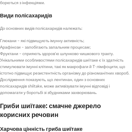
борються з інфекціями.
Види полісахаридів
До основних видів полісахаридів належать:
Глюкани – які підвищують імунну активність;
Арафінози – запобігають запальним процесам;
Фруктани – сприяють здоров’ю шлунково-кишкового тракту.
Унікальними особливостями полісахаридів шиїтаке є їх здатність
стимулювати імунні клітини, такі як макрофаги й Т-лімфоцити, що
істотно підвищує резистентність організму до різноманітних хвороб.
Дослідження показують, що лентинан, один з основних
полісахаридів shiitake, може активізувати імунні відповіді і
допомагати у боротьбі зі збудниками захворювань.
Гриби шиїтаке: смачне джерело
корисних речовин
Харчова цінність гриба шиїтаке