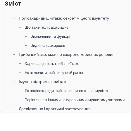
Зміст
Полісахариди шиїтаке: секрет міцного імунітету
Що таке полісахариди?
Визначення та функції
Види полісахаридів
Гриби шиїтаке: смачне джерело корисних речовин
Харчова цінність гриба шиїтаке
Як включити шиїтаке у свій раціон
Імунна підтримка шиїтаке
Як полісахариди шиїтаке впливають на імунітет
Порівняння з іншими натуральними імуностимуляторами
Дослідження і практичні застосування
Останні наукові відкриття
Застосування шиїтаке в медицині