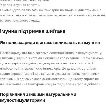
У ролах із суші та салатах.
Рекомендується вживати шиїтаке тричі на тиждень для отримання
максимального ефекту. Таким чином, ви зможете вжиити користь від
їхнього поживного складу.
Імунна підтримка шиїтаке
Як полісахариди шиїтаке впливають на імунітет
Полісахариди шиїтаке, зокрема лентинан, активно беруть участь у
стимуляції імунної системи. Регулярне споживання цих грибів може
суттєво укріпити імунітет, підвищити активність макрофагів, Т-
лімфоцитів і натуральних клітин-кілерів. Це дозволяє організму
краще справлятися з інфекціями, вірусами та навіть пухлинними
клітинами. В одному з досліджень показали, що цьому сприяє не
лише їх вживання в натуральному вигляді, але й у формі добавок.
Порівняння з іншими натуральними
імуностимуляторами