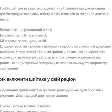
Гриби шиїтаке вважаються одним із найцінніших продуктів серед
грибів завдяки високому вмісту білків, вітамінів та мікроелементів. У
них є:
Високоякісний рослинний білок;
Вітаміни групи B та вітамін D;
Мінерали: селен, цинк, калій.
Ці характеристики роблять шиїтаке не просто смачним, а й здоровим
вибором. У порівнянні з іншими грибами, такими як печериці або
мухомори, шиїтаке виграють за змістом поживних речовин, що
робить їх популярними вибором у вегетаріанському та здоровому
харчуванні.
Як включити шиїтаке у свій раціон
Додавання грибів шиїтаке до свого раціону може бути простим і
смачним. Декілька ідей для приготування:
Гриби шиїтаке в супах і стейках;
Смажені з овочами для гарніра;