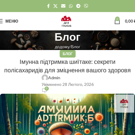
0
МЕНЮ
0,00
Блог
додому
Блог
БЛОГ
Імунна підтримка шиїтаке: секрети
полісахаридів для зміцнення вашого здоровя
Admin
Увімкнено 28 Лютого, 2026
0