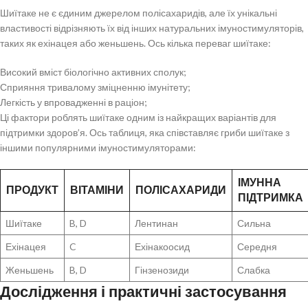
Шиїтаке не є єдиним джерелом полісахаридів, але їх унікальні
властивості відрізняють їх від інших натуральних імуностимуляторів,
таких як ехінацея або женьшень. Ось кілька переваг шиїтаке:
Високий вміст біологічно активних сполук;
Сприяння тривалому зміцненню імунітету;
Легкість у впровадженні в раціон;
Ці фактори роблять шиїтаке одним із найкращих варіантів для
підтримки здоров’я. Ось таблиця, яка співставляє гриби шиїтаке з
іншими популярними імуностимуляторами:
ІМУННА
ПРОДУКТ
ВІТАМІНИ
ПОЛІСАХАРИДИ
ПІДТРИМКА
Шиїтаке
B, D
Лентинан
Сильна
Ехінацея
C
Ехінакоосид
Середня
Женьшень
B, D
Гінзенозиди
Слабка
Дослідження і практичні застосування