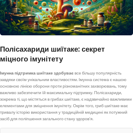
Полісахариди шиїтаке: секрет
міцного імунітету
Імунна підтримка шиїтаке здобуває
все більшу популярність
завдяки своїм унікальним властивостям. Імунна система є нашою
основною лінією оборони проти різноманітних захворювань, тому
важливо забезпечити їй максимальну підтримку. Полісахариди,
зокрема ті, що містяться в грибах шиїтаке, є надзвичайно важливими
елементами для зміцнення імунітету. Окрім того, гриб шиїтаке має
тривалу історію використання у традиційній медицині як потужний
засіб для поліпшення загального стану здоров’я.