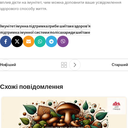
вплив дієти на імунітет, чим можна доповнити ваше усвідомлення
здорового способу життя.
Імунітет
імунна підтримка
гриби шиїтаке
здоров'я
підтримка імунної системи
полісахариди
шиїтаке
Новіший
Старший
Схожі повідомлення