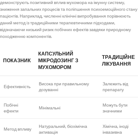
демонструють позитивний вплив мухомора на імунну систему,
зниження запальних процесів та поліпшення психоемоційного стану
пацієнтів. Наприклад, численні клінічні випробування порівнюють
даний метод із традиційними терапевтичними підходами,
відзначаючи низький ризик побічних ефектів завдяки природному
походженню компонентів.
КАПСУЛЬНИЙ
ТРАДИЦІЙНЕ
ПОКАЗНИК
МІКРОДОЗИНГ З
ЛІКУВАННЯ
МУХОМОРОМ
Висока при правильному
Залежить від
Ефективність
дозуванні
препарату
Побічні
Можуть бути
Мінімальні
ефекти
значними
Натуральний, біохімічна
Хімічна, іноді
Метод впливу
активація
інвазивна