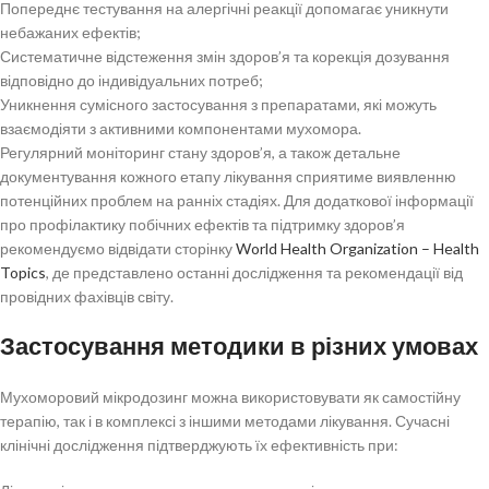
Попереднє тестування на алергічні реакції допомагає уникнути
небажаних ефектів;
Систематичне відстеження змін здоров’я та корекція дозування
відповідно до індивідуальних потреб;
Уникнення сумісного застосування з препаратами, які можуть
взаємодіяти з активними компонентами мухомора.
Регулярний моніторинг стану здоров’я, а також детальне
документування кожного етапу лікування сприятиме виявленню
потенційних проблем на ранніх стадіях. Для додаткової інформації
про профілактику побічних ефектів та підтримку здоров’я
рекомендуємо відвідати сторінку
World Health Organization – Health
Topics
, де представлено останні дослідження та рекомендації від
провідних фахівців світу.
Застосування методики в різних умовах
Мухоморовий мікродозинг можна використовувати як самостійну
терапію, так і в комплексі з іншими методами лікування. Сучасні
клінічні дослідження підтверджують їх ефективність при: