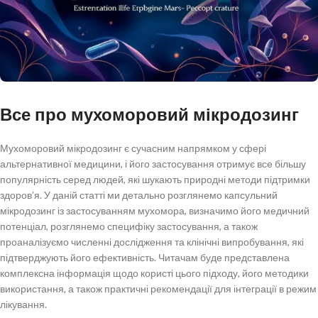
Все про мухоморовий мікродозинг
Мухоморовий мікродозинг є сучасним напрямком у сфері
альтернативної медицини, і його застосування отримує все більшу
популярність серед людей, які шукають природні методи підтримки
здоров’я. У даній статті ми детально розглянемо капсульний
мікродозинг із застосуванням мухомора, визначимо його медичний
потенціал, розглянемо специфіку застосування, а також
проаналізуємо численні дослідження та клінічні випробування, які
підтверджують його ефективність. Читачам буде представлена
комплексна інформація щодо користі цього підходу, його методики
використання, а також практичні рекомендації для інтеграції в режим
лікування.