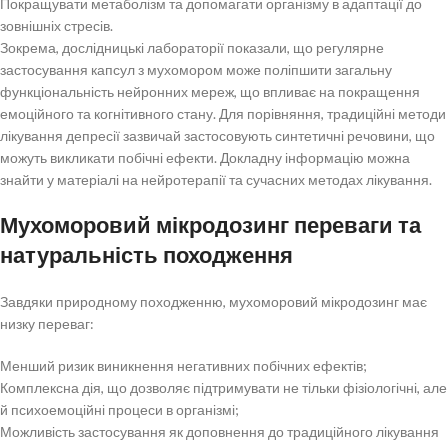
Покращувати метаболізм та допомагати організму в адаптації до
зовнішніх стресів.
Зокрема, дослідницькі лабораторії показали, що регулярне
застосування капсул з мухомором може поліпшити загальну
функціональність нейронних мереж, що впливає на покращення
емоційного та когнітивного стану. Для порівняння, традиційні методи
лікування депресії зазвичай застосовують синтетичні речовини, що
можуть викликати побічні ефекти. Докладну інформацію можна
знайти у матеріалі на нейротерапії та сучасних методах лікування.
Мухоморовий мікродозинг переваги та
натуральність походження
Завдяки природному походженню, мухоморовий мікродозинг має
низку переваг:
Менший ризик виникнення негативних побічних ефектів;
Комплексна дія, що дозволяє підтримувати не тільки фізіологічні, але
й психоемоційні процеси в організмі;
Можливість застосування як доповнення до традиційного лікування