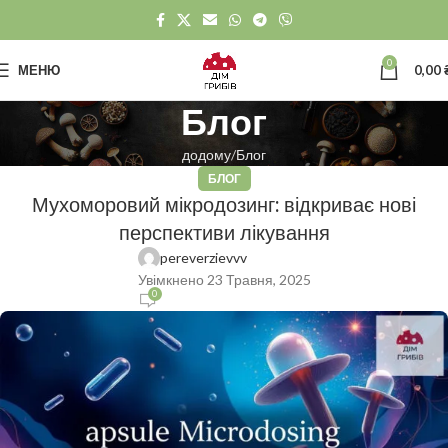
0
МЕНЮ
0,00
Блог
додому
Блог
БЛОГ
Мухоморовий мікродозинг: відкриває нові
перспективи лікування
pereverzievvv
Увімкнено 23 Травня, 2025
0