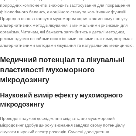
Поради та попередження прі застосуванні
природних компонентів, знаходить застосування для покращення
мухоморного мікродозинга
фізіологічного балансу, емоційного стану та когнітивних функцій.
Застосування методики в різних умовах
Природна основа капсул з мухомором сприяє активному пошуку
альтернативних методів лікування, з мінімальними ризиками для
Перспективи розвитку та інтеграція з сучасними
організму. Читачам, які бажають заглибитись у деталі методики,
методиками
рекомендуємо ознайомитися з іншими нашими статтями, зокрема з
Мухоморовий мікродозинг це майбутнє сучасної
альтернативними методами лікування та натуральною медициною.
медицини
Медичний потенціал та лікувальні
Інноваційні технології у виробництві капсул
властивості мухоморного
Висновки та перспективи на майбутнє
мікродозингу
Науковий вимір ефекту мухоморного
мікродозингу
Проведені наукові дослідження свідчать, що мухоморовий
мікродозинг здобув широку визнання завдяки свому потенціалу
лікувати широкий спектр розладів. Сучасні дослідження