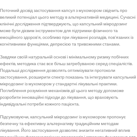
Поточний досвід застосування капсул з мухомором свідчить про
великий потенціал цього методу в альтернативній медицині. Сучасні
клінічні дослідження підтверджують, що капсульний мікродозинг
може бути дієвим інструментом для підтримки фізичного та
емоційного здоров’я, особливо при лікуванні розладів, пов’язаних із
когнітивними функціями, депресією та тривожними станами.
Завдяки своїй натуральній основі і мінімальному ризику побічних
ефектів, методика стає все більш затребуваною серед спеціалістів.
Подальші дослідження дозволять оптимізувати протоколи
застосування, розширити спектр показань та інтегрувати капсульний
мікродозинг із мухомором у стандартні лікувальні практики.
Поглиблення розуміння механізмів дії цього методу допоможе
розробити інноваційні підходи до лікування, що враховують
індивідуальні потреби кожного пацієнта.
Підсумовуючи, капсульний мікродозинг із мухомором пропонує
безпечну та ефективну альтернативу традиційним методам
лікування. Його застосування дозволяє знизити негативний вплив
традиційних фармакологічних препаратів і створити фундамент для