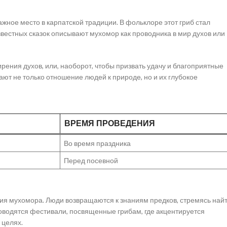
ажное место в карпатской традиции. В фольклоре этот гриб стал
звестных сказок описывают мухомор как проводника в мир духов или
ения духов, или, наоборот, чтобы призвать удачу и благоприятные
ают не только отношение людей к природе, но и их глубокое
ВРЕМЯ ПРОВЕДЕНИЯ
Во время праздника
Перед посевной
ия мухомора. Люди возвращаются к знаниям предков, стремясь най
роводятся фестивали, посвященные грибам, где акцентируется
 целях.