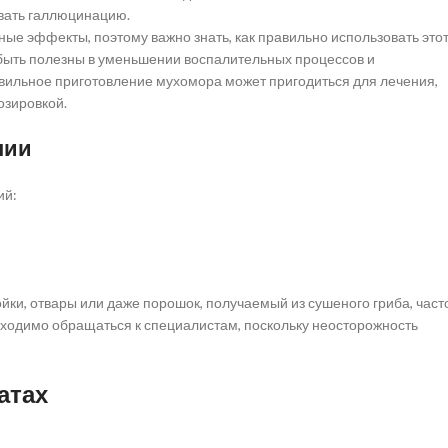
вать галлюцинацию.
ые эффекты, поэтому важно знать, как правильно использовать это
т быть полезны в уменьшении воспалительных процессов и
авильное приготовление мухомора может пригодиться для лечения,
озировкой.
нии
ий:
йки, отвары или даже порошок, получаемый из сушеного гриба, част
ходимо обращаться к специалистам, поскольку неосторожность
атах