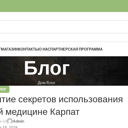
Г
МАГАЗИН
КОНТАКТЫ
О НАС
ПАРТНЕРСКАЯ ПРОГРАММА
Блог
Дом
Блог
ЛОГ
тие секретов использования
й медицине Карпат
 от
Admin
 19, 2026