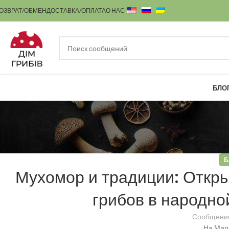
ОЗВРАТ/ОБМЕН
ДОСТАВКА/ОПЛАТА
О НАС
БЛО
Б
Мухомор и традиции: Откры
грибов в народно
Сообщение
На Март