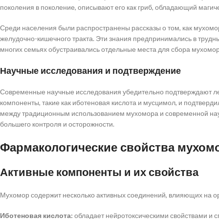
поколения в поколение, описывают его как гриб, обладающий магич
Среди населения были распространены рассказы о том, как мухомор
желудочно-кишечного тракта. Эти знания предпринимались в трудн
многих семьях обустраивались отдельные места для сбора мухомор
Научные исследования и подтверждение
Современные научные исследования убедительно подтверждают ле
компоненты, такие как иботеновая кислота и мусцимол, и подтверд
между традиционным использованием мухомора и современной наук
большего контроля и осторожности.
Фармакологические свойства мухом
Активные компоненты и их свойства
Мухомор содержит несколько активных соединений, влияющих на ор
Иботеновая кислота:
обладает нейротоксическими свойствами и с