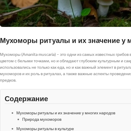
Мухоморы ритуалы и их значение у 
Мухоморы (Amanita muscaria) – это одни из самых известных грибов
цветом с белыми точками, но и обладают глубоким культурным и с
использовались не только как еда, но и как важный элемент в ритуа
мухоморов и их роль в ритуалах, а также важные аспекты проведен
предков.
Содержание
Мухоморы ритуалы и их значение у многих народов
Природа мухоморов
Мухоморы ритуалы в культуре