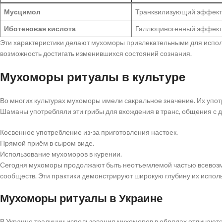
Мусцимол
Транквилизующий эффект 
Иботеновая кислота
Галлюциногенный эффект в
Эти характеристики делают мухоморы привлекательными для испол
возможность достигать изменившихся состояний сознания.
Мухоморы ритуалы в культуре
Во многих культурах мухоморы имели сакральное значение. Их упо
Шаманы употребляли эти грибы для вхождения в транс, общения с д
Косвенное употребление из-за приготовления настоек.
Прямой приём в сыром виде.
Использование мухоморов в курении.
Сегодня мухоморы продолжают быть неотъемлемой частью всевозм
сообществ. Эти практики демонстрируют широкую глубину их испол
Мухоморы ритуалы в Украине
В Украине традиции использования мухоморов в обрядах отличаютс