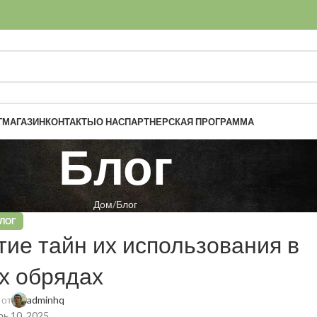
Г
МАГАЗИН
КОНТАКТЫ
О НАС
ПАРТНЕРСКАЯ ПРОГРАММА
Блог
Дом
Блог
ЛОГ
ие тайн их использования в
х обрядах
 от
adminhq
ь 10, 2025