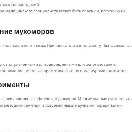
етки от повреждений
ра медицинского специалиста может быть опасным, поскольку их
ение мухоморов
 опасным и неэтичным. Причины этого запрета могут быть связаны с
итают загрязненными или запрещенными для использования.
понимание не только ароматических, но и культурных контекстов.
ерименты
е психоактивные эффекты мухоморов. Многие ученые считают, что
ми методами лечения и современными научными парадигмами.