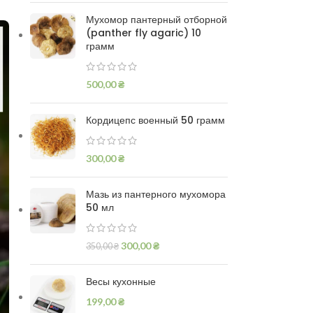
Мухомор пантерный отборной
(panther fly agaric) 10
грамм
500,00
₴
Кордицепс военный 50 грамм
300,00
₴
Мазь из пантерного мухомора
50 мл
300,00
₴
350,00
₴
Весы кухонные
199,00
₴