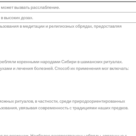
может вызвать расслабление.
 высоких дозах.
ьзования в медитации и религиозных обрядах, предоставляя
требляли коренными народами Сибири в шаманских ритуалах.
ухами и лечения болезней. Способ их применения мог включать:
ожных ритуалов, в частности, среди природоориентированных
ьзования, увязывая современность с традициями наших предков.
я по регионам. Наиболее распространены обряды, связанные с