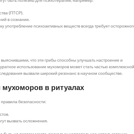
гут быть полезны для психотерапии, например:
тва (ПТСР).
ий в сознании.
ку употребление психоактивных веществ всегда требует осторожног
 выяснившими, что эти грибы способны улучшать настроение и
ккуратное использование мухоморов может стать частью комплексно
сследования вызвали широкий резонанс в научном сообществе.
 мухоморов в ритуалах
 правила безопасности:
стов.
гут вызвать осложнения.
а быть на первом месте, поскольку неправильное использование