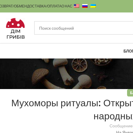
ОЗВРАТ/ОБМЕН
ДОСТАВКА/ОПЛАТА
О НАС
БЛО
Б
Мухоморы ритуалы: Открыт
народны
Сообщение
На Январ