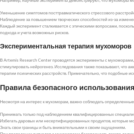
Например, научные эксперименты демонстрируют, что мухоморы мо
Уменьшение симптомов посттравматического стрессового расстройс
Наблюдение за повышением творческих способностей из-за изменен
Каждый эксперимент сталкивается с этическими вопросами, посколь
подхода и учета возможных рисков.
Экспериментальная терапия мухоморов
В Artemis Research Center проводятся эксперименты с мухоморами,
стимулировать нейрогенез. Исследования также показывают, что а
терапии психических расстройств. Примечательно, что подобные и
Правила безопасного использования
Несмотря на интерес к мухоморам, важно соблюдать определенные
Принимать только под наблюдением квалифицированных специали
Избегать даровых или несертифицированных продуктов, которые мо
Знать свои границы и быть внимательными к своим ощущениям.
При проведении ритуалов с мухоморами безопасность всегда должн