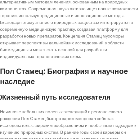
альтернативным методам лечения, основанным на природных
компонентах. Современная наука активно ищет новые возможности
Технологические новации в исследованиях
терапии, используя традиционные и инновационные методы.
Перспективы дальнейших исследований
Благодаря этому знание о природных веществах интегрируется в
современную медицинскую практику, создавая платформу для
Междисциплинарный подход
разработки новых препаратов. Концепция Стамец мухоморы
Выводы и перспективы дальнейших исследований
открывает перспективы дальнейших исследований в области
биомедицины и может стать основой для разработки
индивидуальных терапевтических схем.
Пол Стамец: Биография и научное
наследие
Жизненный путь исследователя
Начиная с небольших полевых экспедиций в регионе своего
рождения Пол Стамец быстро зарекомендовал себя как
исследователь с широким воображением и необычным подходом к
изучению природных систем. В ранние годы своей карьеры он
экспериментировал с разнообразными методами анализа