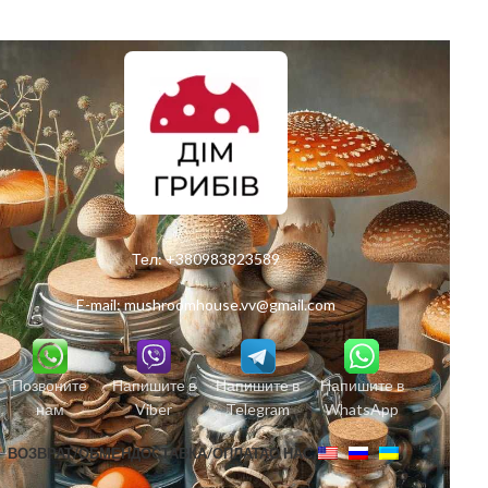
Тел:
+380983823589
E-mail:
mushroomhouse.vv@gmail.com
Позвоните
Напишите в
Напишите в
Напишите в
нам
Viber
Telegram
WhatsApp
ВОЗВРАТ/ОБМЕН
ДОСТАВКА/ОПЛАТА
О НАС