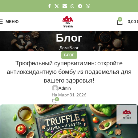
0
МЕНЮ
0,00
Блог
Дом
Блог
БЛОГ
Трюфельный супервитамин: откройте
антиоксидантную бомбу из подземелья для
вашего здоровья!
Admin
На Март 31, 2026
0