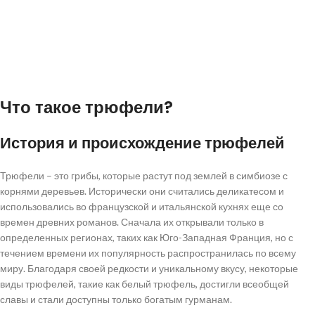
Использование трюфелей в кулинарии
Трюфели как деликатес: приготовление и потребление
Рецепты с трюфелями: от закусок до основных блюд
Выбор и хранение трюфелей
Что такое трюфели?
Как выбрать качественные трюфели
Методы хранения: сохранение вкуса и полезных
История и происхождение трюфелей
свойств
Вывод
Трюфели – это грибы, которые растут под землей в симбиозе с
корнями деревьев. Исторически они считались деликатесом и
использовались во французской и итальянской кухнях еще со
времен древних романов. Сначала их открывали только в
определенных регионах, таких как Юго-Западная Франция, но с
течением времени их популярность распространилась по всему
миру. Благодаря своей редкости и уникальному вкусу, некоторые
виды трюфелей, такие как белый трюфель, достигли всеобщей
славы и стали доступны только богатым гурманам.