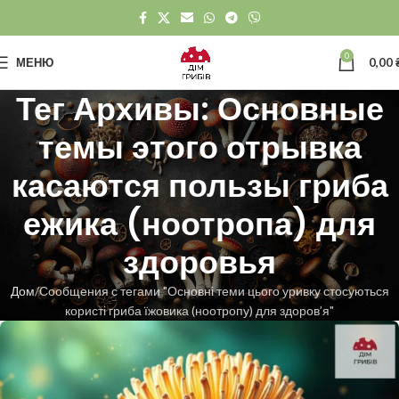
0
МЕНЮ
0,00
Тег Архивы: Основные
темы этого отрывка
касаются пользы гриба
ежика (ноотропа) для
здоровья
Дом
Сообщения с тегами "Основні теми цього уривку стосуються
користі гриба їжовика (ноотропу) для здоров’я"