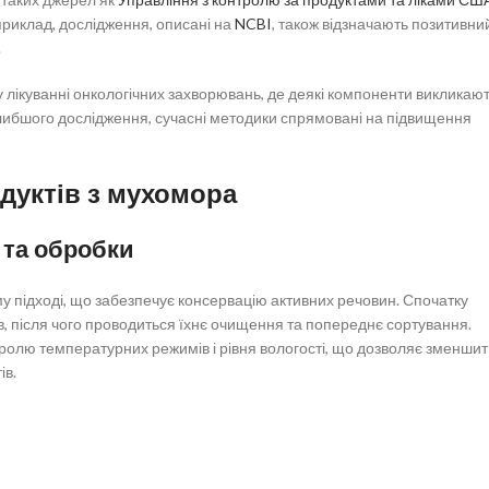
априклад, дослідження, описані на
NCBI
, також відзначають позитивни
.
 лікуванні онкологічних захворювань, де деякі компоненти викликаю
глибшого дослідження, сучасні методики спрямовані на підвищення
дуктів з мухомора
 та обробки
 підході, що забезпечує консервацію активних речовин. Спочатку
в, після чого проводиться їхнє очищення та попереднє сортування.
тролю температурних режимів і рівня вологості, що дозволяє зменши
ів.