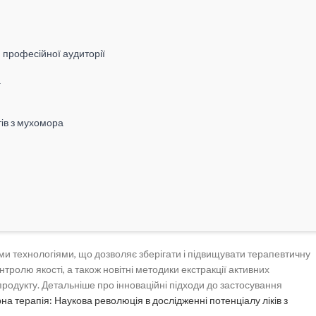
 професійної аудиторії
а
тів з мухомора
міжних галузях
ими технологіями, що дозволяє зберігати і підвищувати терапевтичну
нодавчі аспекти та майбутні виклики
онтролю якості, а також новітні методики екстракції активних
продукту. Детальніше про інноваційні підходи до застосування
а терапія: Наукова революція в дослідженні потенціалу ліків з