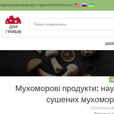
ОВЕРНЕННЯ/ОБМІН
ДОСТАВКА/ОПЛАТА
ПРО НАС
БЛО
Б
Мухоморові продукти: нау
сушених мухоморі
Опубліковано
Увімкнено 1