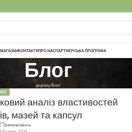
Г
МАГАЗИН
КОНТАКТИ
ПРО НАС
ПАРТНЕРСЬКА ПРОГРАМА
Блог
додому
Блог
ЛОГ
ковий аналіз властивостей
в, мазей та капсул
pereverzievvv
6 Травня, 2025