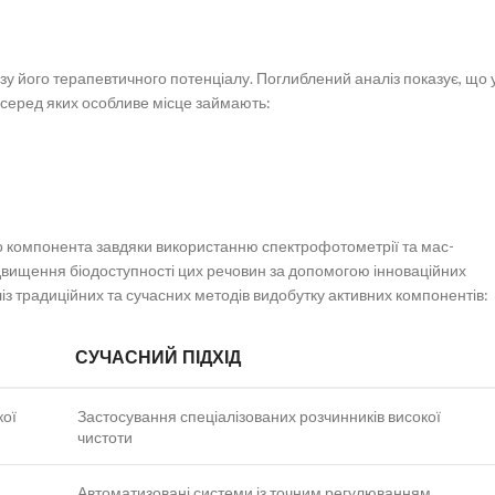
у його терапевтичного потенціалу. Поглиблений аналіз показує, що 
и, серед яких особливе місце займають:
го компонента завдяки використанню спектрофотометрії та мас-
підвищення біодоступності цих речовин за допомогою інноваційних
з традиційних та сучасних методів видобутку активних компонентів:
СУЧАСНИЙ ПІДХІД
кої
Застосування спеціалізованих розчинників високої
чистоти
Автоматизовані системи із точним регулюванням