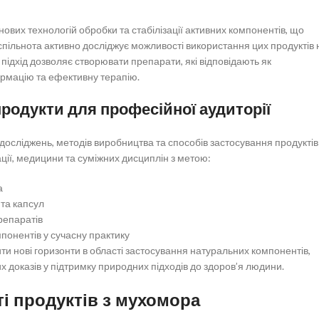
ових технологій обробки та стабілізації активних компонентів, що
пільнота активно досліджує можливості використання цих продуктів 
підхід дозволяє створювати препарати, які відповідають як
рмацію та ефективну терапію.
продукти для професійної аудиторії
досліджень, методів виробництва та способів застосування продуктів
ії, медицини та суміжних дисциплін з метою:
а
та капсул
репаратів
мпонентів у сучасну практику
и нові горизонти в області застосування натуральних компонентів,
х доказів у підтримку природних підходів до здоров’я людини.
ті продуктів з мухомора