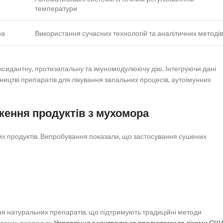
температури
ра
Використання сучасних технологій та аналітичних методів
ксидантну, протизапальну та імуномодулюючу дію. Інтегруючи дані
ництві препаратів для лікування запальних процесів, аутоімунних
дження продуктів з мухомора
их продуктів. Випробування показали, що застосування сушених
я натуральних препаратів, що підтримують традиційні методи
з таких джерел як
Управління з контролю за продуктами та ліками СШ