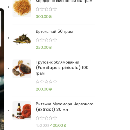
Кордіцепс військовий 50 грам
300,00
₴
Детокс чай 50 грам
250,00
₴
Трутовик облямований
(Fomitopsis pinicola) 100
грам
200,00
₴
Витяжка Мухомора Червоного
(extract) 30 мл
400,00
₴
450,00
₴