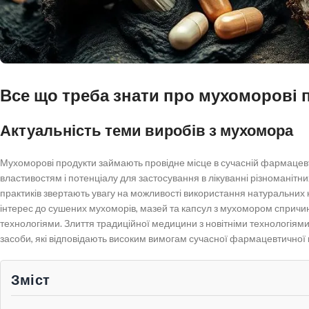
Все що треба знати про мухоморові 
Актуальність теми виробів з мухомора
Мухоморові продукти займають провідне місце в сучасній фармацевт
властивостям і потенціалу для застосування в лікуванні різноманітн
практиків звертають увагу на можливості використання натуральних к
інтерес до сушених мухоморів, мазей та капсул з мухомором спричи
технологіями. Злиття традиційної медицини з новітніми технологіями
засоби, які відповідають високим вимогам сучасної фармацевтичної 
Зміст