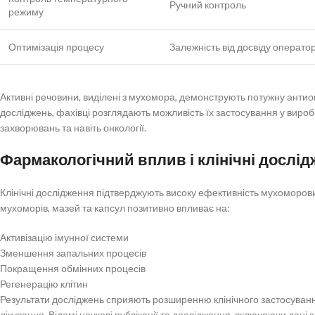
Ручний контроль
режиму
Оптимізація процесу
Залежність від досвіду операто
Активні речовини, виділені з мухомора, демонструють потужну антио
досліджень, фахівці розглядають можливість їх застосування у вироб
захворювань та навіть онкології.
Фармакологічний вплив і клінічні дослі
Клінічні дослідження підтверджують високу ефективність мухоморов
мухоморів, мазей та капсул позитивно впливає на:
Активізацію імунної системи
Зменшення запальних процесів
Покращення обмінних процесів
Регенерацію клітин
Результати досліджень сприяють розширенню клінічного застосуванн
лікування. Відомі наукові публікації та дослідження, включаючи дані 