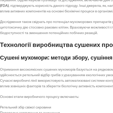
(FDA)
, підтверджують корисність даного підходу. Інші джерела, як, н
вплив активних компонентів на основні біохімічні процеси в організмі
Дослідження також свідчать про потенціал мухоморових препаратів у
цитотоксичну дію стосовно ракових клітин. Враховуючи можливості 
біодоступності та зменшення потенційних побічних реакцій.
Технології виробництва сушених про
Сушені мухомори: методи збору, сушіння
Отримання високоякісних сушених мухоморів базується на рядковому
здійснюється ретельний відбір грибів з урахуванням екологічних умо
Сучасні виробничі лінії використовують автоматизовані системи кон
вплив зовнішніх факторів та зберегти біологічну активність компонент
Основні етапи виробничого процесу включають:
Ретельний збір свіжої сировини
Попереднє сортування та очищення