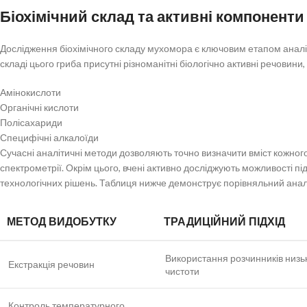
Біохімічний склад та активні компоненти
Дослідження біохімічного складу мухомора є ключовим етапом аналіз
складі цього гриба присутні різноманітні біологічно активні речовин
Амінокислоти
Органічні кислоти
Полісахариди
Специфічні алкалоїди
Сучасні аналітичні методи дозволяють точно визначити вміст кожно
спектрометрії. Окрім цього, вчені активно досліджують можливості 
технологічних рішень. Таблиця нижче демонструє порівняльний аналі
МЕТОД ВИДОБУТКУ
ТРАДИЦІЙНИЙ ПІДХІД
Використання розчинників низь
Екстракція речовин
чистоти
Контроль температурного