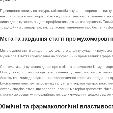
Підвищення попиту на натуральні засоби лікування сприяє розвитку н
накопичилися в мухоморах. У зв’язку з цим сучасна фармацевтична с
лише для лікування, а й для профілактики різних захворювань. Такий 
традиційним стандартам, так і сучасним уявленням про безпечну фа
Мета та завдання статті про мухоморові 
Метою даної статті є надання детального аналізу сучасних наукових 
мухомора. Стаття спрямована на професійних представників фармац
Систематизації сучасних даних про хімію та фармакологію мухомор
Опису технологічних процесів отримання сушених мухоморів, мазей 
Аналізу клінічних досліджень та терапевтичної ефективності даних п
Висвітлення перспектив розвитку галузі та інтеграції натуральних ко
Автори сподіваються, що запропонований матеріал допоможе відкрит
сприятиме розвитку інноваційних методик лікування і додасть вагоми
Хімічні та фармакологічні властивос