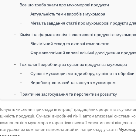
Все що треба знати про мухоморові продукти
Актуальність теми виробів з мухомора
Мета та завдання статті про мухоморові продукти для
Хімічні та фармакологічні властивості продуктів з мухомор
Біохімічний склад та активні компоненти
Фармакологічний вплив і клінічні дослідження продук
Технології виробництва сушених продуктів з мухомора
Сушені мухомори: методи збору, сушіння та обробки
Виробництво мазей та капсул з мухомором
Практичне застосування та перспективи розвитку
Використання продуктів з мухомора у медицині та су
Існують численні приклади інтеграції традиційних рецептів з сучасн
Розвиток галузі продуктів з мухомора: інновації, зако
цінність продукції. Сучасні виробничі лінії, автоматизовані системи к
Мухоморові продукти особливості виробництва
компонентів з мухомора є гарантією високої ефективності кінцевого 
натуральних компонентів можна знайти, наприклад, у статті
Мухоморн
мухомора
.