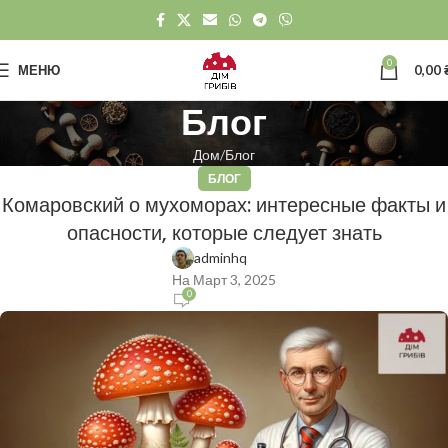
0
МЕНЮ
0,00
Блог
Дом
Блог
БЛОГ
Комаровский о мухоморах: интересные факты и
опасности, которые следует знать
adminhq
На Март 3, 2025
0