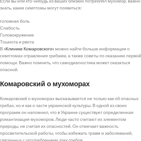
Если вы или кто-нибудь из ваших близких потреблял мухомор, важно
знать, какие симптомы могут появиться:
головная боль
Слабость
Головокружение
Тошнота и рвота
В
«Клинике Комаровского»
можно найти больше информации о
симптомах отравления грибами, а также советы по оказанию первой
помощи. Важно помнить, что самодиагностика может оказаться
опасной.
Комаровский о мухоморах
Комаровский о мухоморах высказывается не только как об опасных
грибах, но и как о части украинской культуры. В одной из своих
программ он напомнил, что в Украине существует определенная
романтизация мухоморов. Люди часто считают их элементом
природы, не считая их опасностей. Он отмечает важность
просветительской работы, чтобы избежать травм и заболеваний,
связанных с употреблением этих грибов.