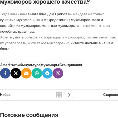
мухоморов хорошего качества?
Тогда вам к нам
в магазине Дом Грибов
вы найдете не только
сушеные мухоморы
, но и
микродозинг из мухоморов
,
мази и
настойки из мухоморов
,
молотые мухоморы
, а также много
чаев
лечебных травяных
.
Хотите узнать больше информации о мухоморах, что они лечат, как
их употреблять, и что такое микродозинг,
читайте дальше в нашем
блоге.
Amanita
грибы
культура
мухоморы
Скандинавия
Новее
Старшая
Похожие сообщения