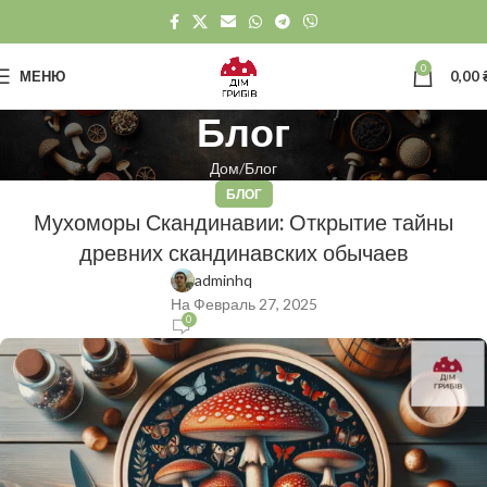
0
МЕНЮ
0,00
Блог
Дом
Блог
БЛОГ
Мухоморы Скандинавии: Открытие тайны
древних скандинавских обычаев
adminhq
На Февраль 27, 2025
0