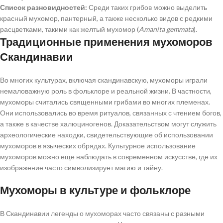
Список разновидностей:
Среди таких грибов можно выделить
красный мухомор, пантерный, а также несколько видов с редкими
расцветками, такими как желтый мухомор (
Amanita gemmata
).
Традиционные применения мухоморов
Скандинавии
Во многих культурах, включая скандинавскую, мухоморы играли
немаловажную роль в фольклоре и реальной жизни. В частности,
мухоморы считались священными грибами во многих племенах.
Они использовались во время ритуалов, связанных с чтением богов,
а также в качестве халюциногенов. Доказательством могут служить
археологические находки, свидетельствующие об использовании
мухоморов в языческих обрядах. Культурное использование
мухоморов можно еще наблюдать в современном искусстве, где их
изображение часто символизирует магию и тайну.
Мухоморы в культуре и фольклоре
В Скандинавии легенды о мухоморах часто связаны с разными