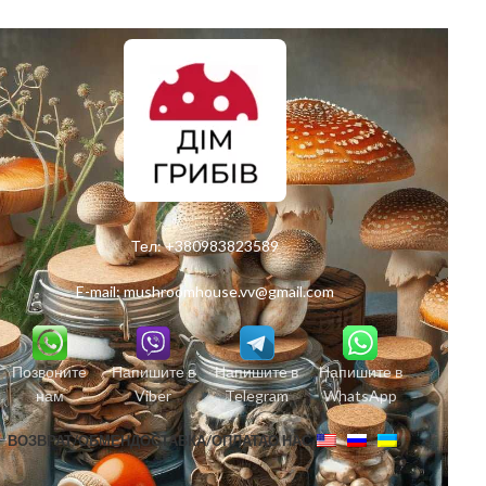
Тел:
+380983823589
E-mail:
mushroomhouse.vv@gmail.com
Позвоните
Напишите в
Напишите в
Напишите в
нам
Viber
Telegram
WhatsApp
ВОЗВРАТ/ОБМЕН
ДОСТАВКА/ОПЛАТА
О НАС