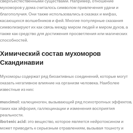
сверхъестественными существами. Например, отношение
мухоморов у дома считалось символом привлечения удачи и
благополучия. Они также использовались в сказках и мифах,
касающихся волшебников и фей. Многие популярные сказания
символизируют их как связь между миром людей и миром духов, а
также как средство для достижения просветления или магических
способностей.
Химический состав мухоморов
Скандинавии
Мухоморы содержат ряд биоактивных соединений, которые могут
оказать негативное влияние на организм человека. Наиболее
известные из них:
muscimol:
халюциноген, вызывающий ряд психотропных эффектов,
таких как эйфория, галлюцинации и изменения восприятия
реальности.
ibotenic acid:
это вещество, которое является нейротоксином и
может приводить к серьезным отравлениям, вызывая тошноту и