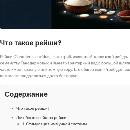
Что такое рейши?
Рейши (Ganoderma lucidum) – это гриб, известный также как "гриб дол
семейству Ганодермовых и имеет характерный вид с большой шляпк
часто имеет красную или темную кору. Его общее имя - "гриб долго
помогают продолжаться долго без порчи.
Содержание
Что такое рейши?
Лечебные свойства рейши
1. Стимуляция иммунной системы