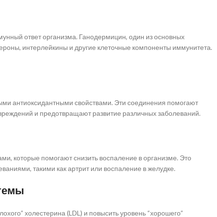
мунный ответ организма. Ганодермицин, один из основных
ероны, интерлейкины и другие клеточные компоненты иммунитета.
ми антиоксидантными свойствами. Эти соединения помогают
овреждений и предотвращают развитие различных заболеваний.
и, которые помогают снизить воспаление в организме. Это
аниями, такими как артрит или воспаление в желудке.
стемы
лохого” холестерина (LDL) и повысить уровень “хорошего”