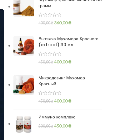
грамм
360,00
₴
400,00
₴
Вытяжка Мухомора Красного
(extract) 30 мл
400,00
₴
450,00
₴
Микродозинг Мухомор
Красный
400,00
₴
450,00
₴
Иммуно комплекс
450,00
₴
500,00
₴