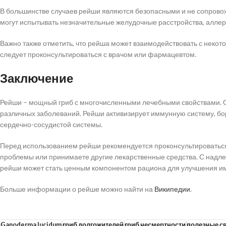
В большинстве случаев рейши являются безопасными и не сопров
могут испытывать незначительные желудочные расстройства, алле
Важно также отметить, что рейша может взаимодействовать с нек
следует проконсультироваться с врачом или фармацевтом.
Заключение
Рейши – мощный гриб с многочисленными лечебными свойствами. О
различных заболеваний. Рейши активизирует иммунную систему, бор
сердечно-сосудистой системы.
Перед использованием рейши рекомендуется проконсультироваться 
проблемы или принимаете другие лекарственные средства. С над
рейши может стать ценным компонентом рациона для улучшения и
Больше информации о рейше можно найти на
Википедии
.
Ganoderma lucidum
гриб долгожителей
гриб несмертности
полезные с