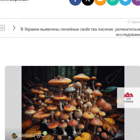
Старш
В Украине выявлены лечебные свойства лисичек: увлекательн
исследовани
0
adminhq