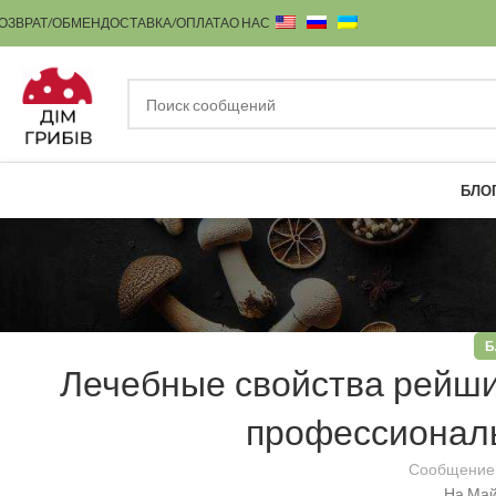
ОЗВРАТ/ОБМЕН
ДОСТАВКА/ОПЛАТА
О НАС
БЛО
Б
Лечебные свойства рейши:
профессионал
Сообщение
На Май