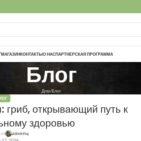
Г
МАГАЗИН
КОНТАКТЫ
О НАС
ПАРТНЕРСКАЯ ПРОГРАММА
Блог
Дом
Блог
ЛОГ
 гриб, открывающий путь к
ьному здоровью
 от
adminhq
 27, 2024