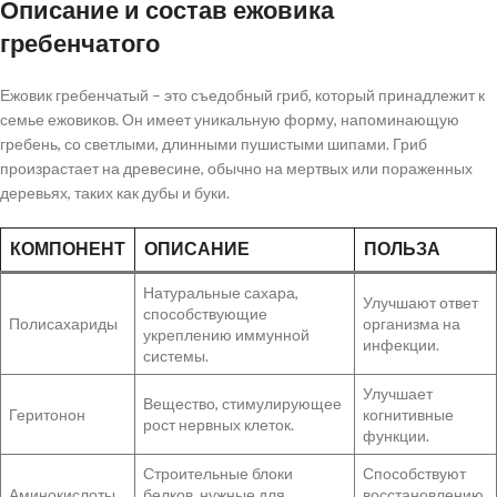
Описание и состав ежовика
гребенчатого
гребенчатого
Ежовик гребенчатый – это съедобный гриб, который принадлежит к
семье ежовиков. Он имеет уникальную форму, напоминающую
гребень, со светлыми, длинными пушистыми шипами. Гриб
произрастает на древесине, обычно на мертвых или пораженных
деревьях, таких как дубы и буки.
КОМПОНЕНТ
ОПИСАНИЕ
ПОЛЬЗА
Натуральные сахара,
Улучшают ответ
способствующие
Полисахариды
организма на
укреплению иммунной
инфекции.
системы.
Улучшает
Вещество, стимулирующее
Геритонон
когнитивные
рост нервных клеток.
функции.
Строительные блоки
Способствуют
Аминокислоты
белков, нужные для
восстановлению