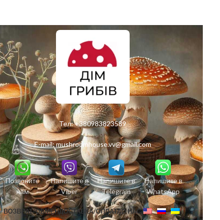
Тел:
+380983823589
E-mail:
mushroomhouse.vv@gmail.com
Позвоните
Напишите в
Напишите в
Напишите в
нам
Viber
Telegram
WhatsApp
ВОЗВРАТ/ОБМЕН
ДОСТАВКА/ОПЛАТА
О НАС