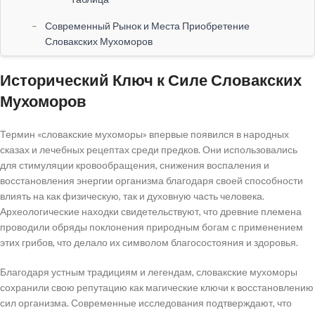
Современный Рынок и Места Приобретение
Словакских Мухоморов
Где Купить Словацкие Мухоморы?
Исторический Ключ к Силе Словакских
Советы по выбору и безопасности
Мухоморов
Современные Исследования и Перспективы
Использование
Термин «словакские мухоморы» впервые появился в народных
Будущее натуральных лекарств
сказах и лечебных рецептах среди предков. Они использовались
для стимуляции кровообращения, снижения воспаления и
Итоги: Здоровье в Гармонии с Природой
восстановления энергии организма благодаря своей способности
влиять на как физическую, так и духовную часть человека.
Археологические находки свидетельствуют, что древние племена
проводили обряды поклонения природным богам с применением
этих грибов, что делало их символом благосостояния и здоровья.
Благодаря устным традициям и легендам, словакские мухоморы
сохранили свою репутацию как магические ключи к восстановлению
сил организма. Современные исследования подтверждают, что