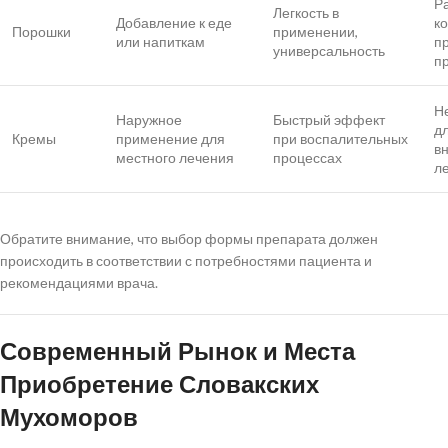
Р
Легкость в
Добавление к еде
к
Порошки
применении,
или напиткам
п
универсальность
п
Н
Наружное
Быстрый эффект
д
Кремы
применение для
при воспалительных
в
местного лечения
процессах
л
Обратите внимание, что выбор формы препарата должен
происходить в соответствии с потребностями пациента и
рекомендациями врача.
Современный Рынок и Места
Приобретение Словакских
Мухоморов