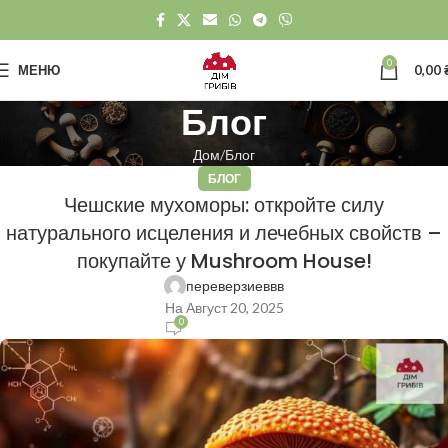
0
МЕНЮ
0,00
Блог
Дом
Блог
БЛОГ
Чешские мухоморы: откройте силу
натурального исцеления и лечебных свойств –
покупайте у Mushroom House!
переверзиеввв
На Август 20, 2025
0