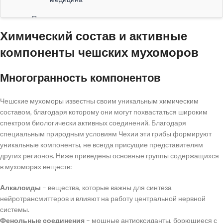
Практические аспекты использования мухоморов
Химический состав и активные
Лечение и рецепты на основе мухоморов
Где купить мухоморы и на что обратить внимание
компоненты чешских мухоморов
Таблица сравнения поставщиков мухоморов
Многогранность компонентов
Научные исследования и перспективы
Последние исследования по лечебным свойствам
Чешские мухоморы известны своим уникальным химическим
мухоморов
составом, благодаря которому они могут похвастаться широким
спектром биологически активных соединений. Благодаря
Перспективы применения мухоморов в
специальным природным условиям Чехии эти грибы формируют
комплексной терапии
уникальные компоненты, не всегда присущие представителям
Выводы
других регионов. Ниже приведены основные группы содержащихся
в мухоморах веществ:
Алкалоиды
– вещества, которые важны для синтеза
нейротрансмиттеров и влияют на работу центральной нервной
системы.
Фенольные соединения
– мощные антиоксиданты, борющиеся с