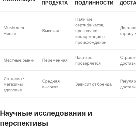
ПРОДУКТА
ПОДЛИННОСТИ
ДОСТ
Наличие
сертификатов,
Mushroom
Доставк
Высокая
прозрачная
House
страну 
информация о
происхождении
Часто не
Ограни
Местные рынки
Переменная
проверяется
доставк
Интернет-
Средняя –
Регуля
магазины
Зависит от бренда
высокая
доставк
здоровья
Научные исследования и
перспективы