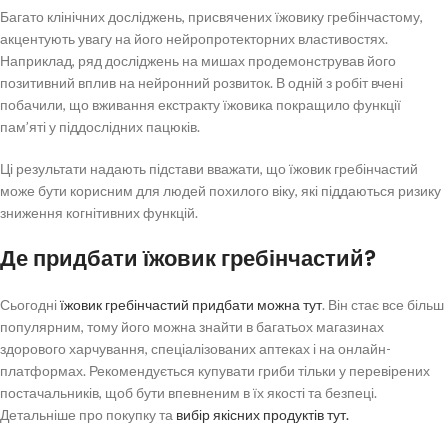
Багато клінічних досліджень, присвячених їжовику гребінчастому,
акцентують увагу на його нейропротекторних властивостях.
Наприклад, ряд досліджень на мишах продемонстрував його
позитивний вплив на нейронний розвиток. В одній з робіт вчені
побачили, що вживання екстракту їжовика покращило функції
пам’яті у піддослідних пацюків.
Ці результати надають підстави вважати, що їжовик гребінчастий
може бути корисним для людей похилого віку, які піддаються ризику
зниження когнітивних функцій.
Де придбати їжовик гребінчастий?
Сьогодні
їжовик гребінчастий придбати можна тут
. Він стає все більш
популярним, тому його можна знайти в багатьох магазинах
здорового харчування, спеціалізованих аптеках і на онлайн-
платформах. Рекомендується купувати гриби тільки у перевірених
постачальників, щоб бути впевненим в їх якості та безпеці.
Детальніше про покупку та
вибір якісних продуктів тут.