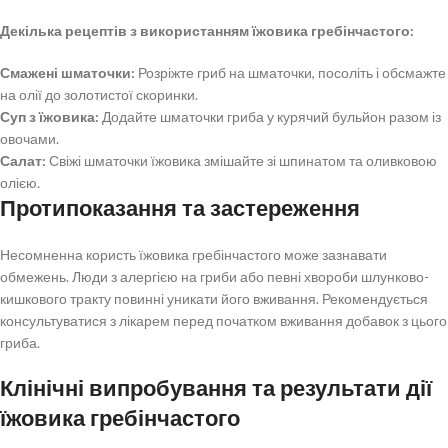
Декілька рецептів з використанням їжовика гребінчастого:
Смажені шматочки:
Розріжте гриб на шматочки, посоліть і обсмажте
на олії до золотистої скоринки.
Суп з їжовика:
Додайте шматочки гриба у курячий бульйон разом із
овочами.
Салат:
Свіжі шматочки їжовика змішайте зі шпинатом та оливковою
олією.
Протипоказання та застереження
Несомненна користь їжовика гребінчастого може зазнавати
обмежень. Люди з алергією на гриби або певні хвороби шлунково-
кишкового тракту повинні уникати його вживання. Рекомендується
консультуватися з лікарем перед початком вживання добавок з цього
гриба.
Клінічні випробування та результати дії
їжовика гребінчастого