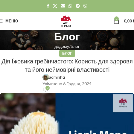
0
МЕНЮ
0,00
Блог
додому
Блог
БЛОГ
Дія Їжовика гребінчастого: Користь для здоровя
та його неймовірні властивості
adminhq
Увімкнено 6 Грудня, 2024
0