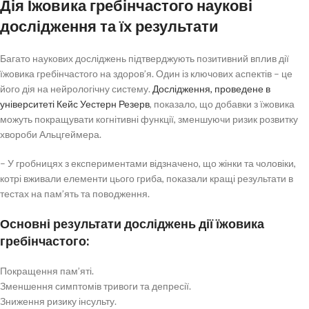
Дія Їжовика гребінчастого наукові
дослідження та їх результати
Багато наукових досліджень підтверджують позитивний вплив дії
їжовика гребінчастого на здоров’я. Один із ключових аспектів – це
його дія на нейрологічну систему.
Дослідження, проведене в
університеті Кейс Уестерн Резерв
, показало, що добавки з їжовика
можуть покращувати когнітивні функції, зменшуючи ризик розвитку
хвороби Альцгеймера.
– У гробницях з експериментами відзначено, що жінки та чоловіки,
котрі вживали елементи цього гриба, показали кращі результати в
тестах на пам’ять та поводження.
Основні результати досліджень дії їжовика
гребінчастого:
Покращення пам’яті.
Зменшення симптомів тривоги та депресії.
Зниження ризику інсульту.