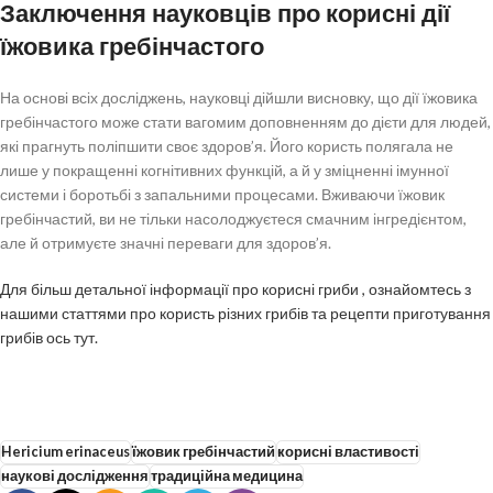
Заключення науковців про корисні дії
їжовика гребінчастого
На основі всіх досліджень, науковці дійшли висновку, що дії їжовика
гребінчастого може стати вагомим доповненням до дієти для людей,
які прагнуть поліпшити своє здоров’я. Його користь полягала не
лише у покращенні когнітивних функцій, а й у зміцненні імунної
системи і боротьбі з запальними процесами. Вживаючи їжовик
гребінчастий, ви не тільки насолоджуєтеся смачним інгредієнтом,
але й отримуєте значні переваги для здоров’я.
Для більш детальної інформації про корисні гриби , ознайомтесь з
нашими статтями про користь різних грибів та рецепти приготування
грибів ось тут.
Hericium erinaceus
їжовик гребінчастий
корисні властивості
наукові дослідження
традиційна медицина