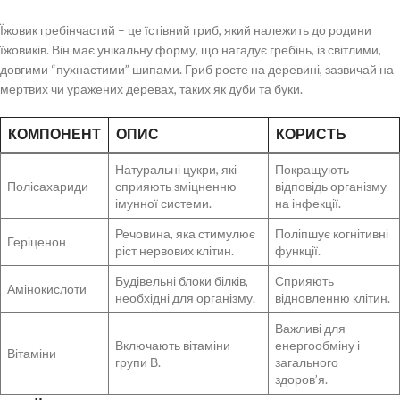
Їжовик гребінчастий – це їстівний гриб, який належить до родини
їжовиків. Він має унікальну форму, що нагадує гребінь, із світлими,
довгими “пухнастими” шипами. Гриб росте на деревині, зазвичай на
мертвих чи уражених деревах, таких як дуби та буки.
КОМПОНЕНТ
ОПИС
КОРИСТЬ
Натуральні цукри, які
Покращують
Полісахариди
сприяють зміцненню
відповідь організму
імунної системи.
на інфекції.
Речовина, яка стимулює
Поліпшує когнітивні
Геріценон
ріст нервових клітин.
функції.
Будівельні блоки білків,
Сприяють
Амінокислоти
необхідні для організму.
відновленню клітин.
Важливі для
Включають вітаміни
енергообміну і
Вітаміни
групи В.
загального
здоров’я.