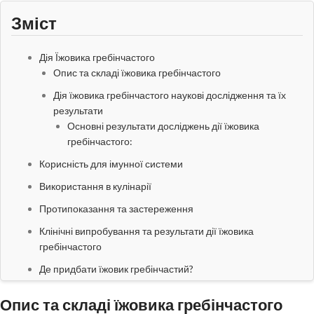
Зміст
Дія Їжовика гребінчастого
Опис та складі їжовика гребінчастого
Дія їжовика гребінчастого наукові дослідження та їх
результати
Основні результати досліджень дії їжовика
гребінчастого:
Корисність для імунної системи
Використання в кулінарії
Протипоказання та застереження
Клінічні випробування та результати дії їжовика
гребінчастого
Де придбати їжовик гребінчастий?
Заключення науковців про корисні дії їжовика
Опис та складі їжовика гребінчастого
гребінчастого