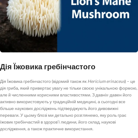
Дія Їжовика гребінчастого
Дія Їжовика гребінчастого (відомий також як
Hericium erinaceus
) – це
дія гриба, який привертає увагу не тільки своєю унікальною формою,
але й численними корисними властивостями. З давніх-давен його
активно використовують у традиційній медицині, а сьогодні все
більше наукових досліджень підтверджують його дивовижні
переваги. У цьому блозі ми детально розглянемо, яку роль грає
їжовик гребінчастий в здоров’ї людини, його склад, наукові
дослідження, а також практичне використання.