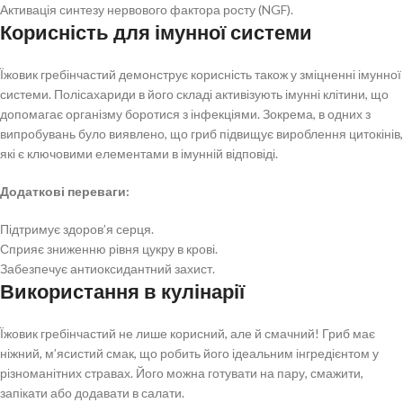
Активація синтезу нервового фактора росту (NGF).
Корисність для імунної системи
Їжовик гребінчастий демонструє корисність також у зміцненні імунної
системи. Полісахариди в його складі активізують імунні клітини, що
допомагає організму боротися з інфекціями. Зокрема, в одних з
випробувань було виявлено, що гриб підвищує вироблення цитокінів,
які є ключовими елементами в імунній відповіді.
Додаткові переваги:
Підтримує здоров’я серця.
Сприяє зниженню рівня цукру в крові.
Забезпечує антиоксидантний захист.
Використання в кулінарії
Їжовик гребінчастий не лише корисний, але й смачний! Гриб має
ніжний, м’ясистий смак, що робить його ідеальним інгредієнтом у
різноманітних стравах. Його можна готувати на пару, смажити,
запікати або додавати в салати.