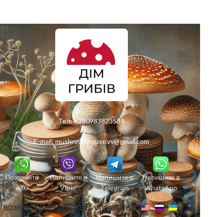
Тел:
+380983823589
E-mail:
mushroomhouse.vv@gmail.com
Позвоните
Напишите в
Напишите в
Напишите в
нам
Viber
Telegram
WhatsApp
ВОЗВРАТ/ОБМЕН
ДОСТАВКА/ОПЛАТА
О НАС