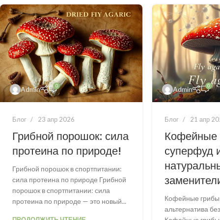
0
0
Admin
Admin
Блог
23 апр 2026
Блог
21 апр 2
Грибной порошок: сила
Кофейные 
протеина по природе!
суперфуд 
натуральн
Грибной порошок в спортпитании:
заменител
сила протеина по природе Грибной
порошок в спортпитании: сила
Кофейные грибы:
протеина по природе — это новый...
альтернатива бе
ПРОДОЛЖИТЬ ЧТЕНИЕ
Кофейные грибы 