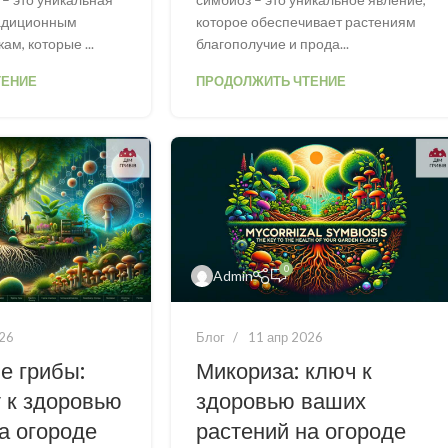
радиционным
которое обеспечивает растениям
м, которые ...
благополучие и прода...
ТЕНИЕ
ПРОДОЛЖИТЬ ЧТЕНИЕ
0
Admin
026
Блог
11 апр 2026
е грибы:
Микориза: ключ к
 к здоровью
здоровью ваших
а огороде
растений на огороде