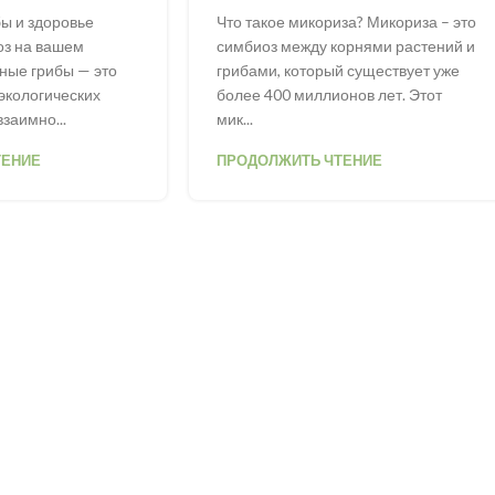
ы и здоровье
Что такое микориза? Микориза – это
оз на вашем
симбиоз между корнями растений и
ные грибы — это
грибами, который существует уже
экологических
более 400 миллионов лет. Этот
заимно...
мик...
ТЕНИЕ
ПРОДОЛЖИТЬ ЧТЕНИЕ