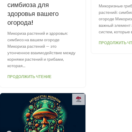
симбиоза для
Микоризные гриб
здоровья вашего
растений: симби
огороде Микориз
огорода!
важный элемент 
систем, которые в
Микориза растений и здоровья:
симбиоз на вашем огороде
ПРОДОЛЖИТЬ Ч
Микориза растений — это
утонченное взаимодействие между
корнями растений и грибами,
которая...
ПРОДОЛЖИТЬ ЧТЕНИЕ
0