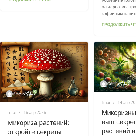
альтернатива т
кофейным напитка
ПРОДОЛЖИТЬ Ч
0
Admin
0
Admin
Блог
14 апр 2
Микоризны
Блог
16 апр 2026
ваш секрет
Микориза растений:
растений н
откройте секреты