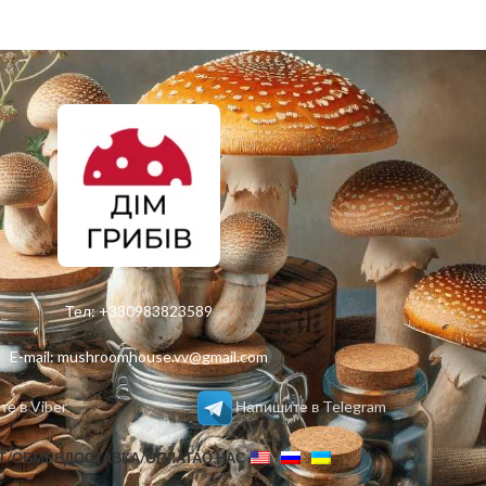
Тел:
+380983823589
E-mail:
mushroomhouse.vv@gmail.com
е в Viber
Напишите в Telegram
Т/ОБМЕН
ДОСТАВКА/ОПЛАТА
О НАС