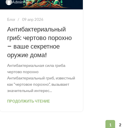
Admin
Блог
09 апр 2026
Антибактериальный
гриб: чертово порохно
– ваше секретное
оружие дома!
Антибактериальная сила гриба
чертово порохно
Антибактериальный гриб, известный
как "чертовое порохно", вызывает
значительный интерес...
ПРОДОЛЖИТЬ ЧТЕНИЕ
1
2