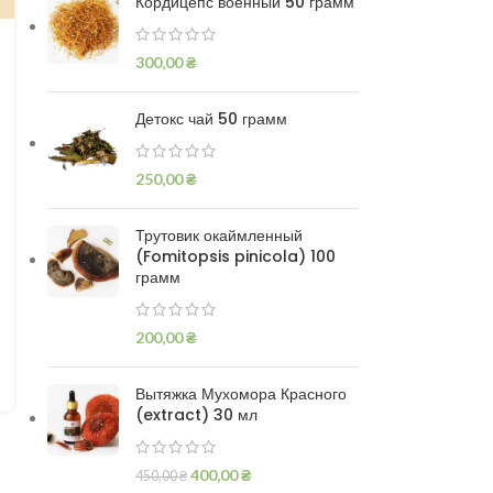
Кордицепс военный 50 грамм
300,00
₴
Детокс чай 50 грамм
250,00
₴
Трутовик окаймленный
(Fomitopsis pinicola) 100
грамм
200,00
₴
Вытяжка Мухомора Красного
(extract) 30 мл
400,00
₴
450,00
₴