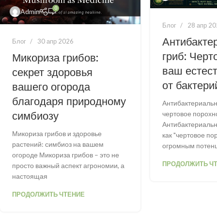
0
Admin
Блог
28 апр 2
Антибакте
Блог
30 апр 2026
гриб: Черт
Микориза грибов:
ваш естес
секрет здоровья
от бактери
вашего огорода
благодаря природному
Антибактериальн
симбиозу
чертовое порохн
Антибактериальн
Микориза грибов и здоровье
как "чертовое по
растений: симбиоз на вашем
огромным потен
огороде Микориза грибов – это не
ПРОДОЛЖИТЬ Ч
просто важный аспект агрономии, а
настоящая
ПРОДОЛЖИТЬ ЧТЕНИЕ