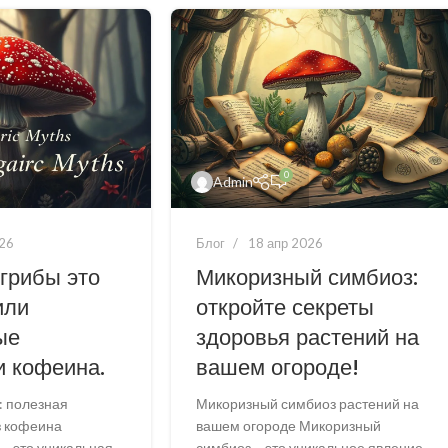
0
Admin
026
Блог
18 апр 2026
грибы это
Микоризный симбиоз:
или
откройте секреты
ые
здоровья растений на
и кофеина.
вашем огороде!
 полезная
Микоризный симбиоз растений на
з кофеина
вашем огороде Микоризный
– это уникальная
симбиоз – это уникальное явление,