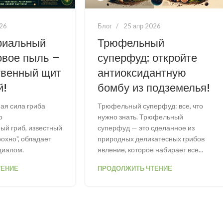
026
Блог
25 апр 2026
риальный
Трюфельный
овое пыль –
суперфуд: откройте
твенный щит
антиоксидантную
й!
бомбу из подземелья!
ая сила гриба
Трюфельный суперфуд: все, что
о
нужно знать. Трюфельный
ый гриб, известный
суперфуд — это сделанное из
рохно", обладает
природных деликатесных грибов
циалом.
явление, которое набирает все...
ТЕНИЕ
ПРОДОЛЖИТЬ ЧТЕНИЕ